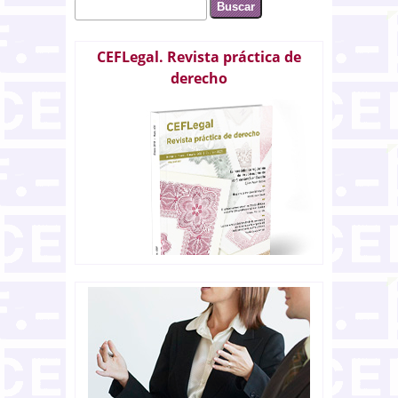
Buscar
Formulario de búsqueda
CEFLegal. Revista práctica de
derecho