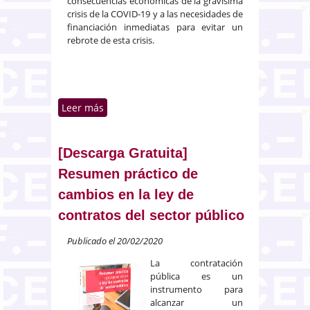
consecuencias económicas de la gravísima
crisis de la COVID-19 y a las necesidades de
financiación inmediatas para evitar un
rebrote de esta crisis.
Leer más
sobre [Descarga Gratuita] Las
obligaciones de compra pública
transparente, íntegra,
electrónica, eficaz, eficiente y
[Descarga Gratuita]
profesional en la gestión de los
Resumen práctico de
fondos Next Generation
cambios en la ley de
contratos del sector público
Publicado el 20/02/2020
La contratación
pública es un
instrumento para
alcanzar un