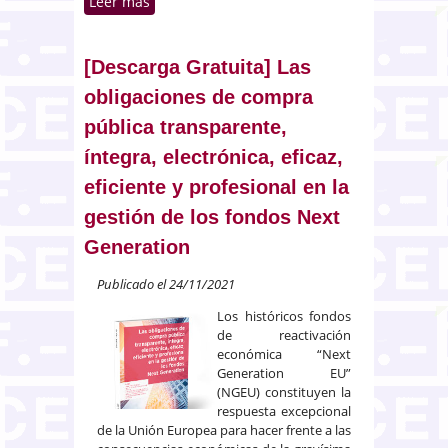
Leer más
sobre [Descarga Gratuita]
Reflexiones sobre los sistemas
internos de información (el
conocido como canal de
[Descarga Gratuita] Las
denuncias)
obligaciones de compra
pública transparente,
íntegra, electrónica, eficaz,
eficiente y profesional en la
gestión de los fondos Next
Generation
Publicado el 24/11/2021
Los históricos fondos
de reactivación
económica “Next
Generation EU”
(NGEU) constituyen la
respuesta excepcional
de la Unión Europea para hacer frente a las