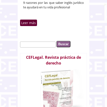
9 razones por las que saber inglés jurídico
te ayudará en tu vida profesional
Leer más
sobre [Descarga Gratuita] 9
razones por las que saber inglés
jurídico te ayudará en tu vida
profesional
Buscar
Formulario de búsqueda
CEFLegal. Revista práctica de
derecho