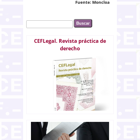
Fuente: Moncloa
Buscar
Formulario de búsqueda
CEFLegal. Revista práctica de
derecho