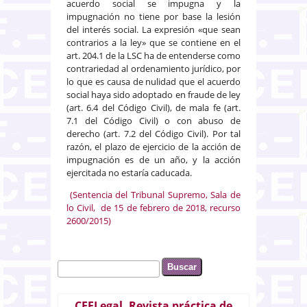
acuerdo social se impugna y la
impugnación no tiene por base la lesión
del interés social. La expresión «que sean
contrarios a la ley» que se contiene en el
art. 204.1 de la LSC ha de entenderse como
contrariedad al ordenamiento jurídico, por
lo que es causa de nulidad que el acuerdo
social haya sido adoptado en fraude de ley
(art. 6.4 del Código Civil), de mala fe (art.
7.1 del Código Civil) o con abuso de
derecho (art. 7.2 del Código Civil). Por tal
razón, el plazo de ejercicio de la acción de
impugnación es de un año, y la acción
ejercitada no estaría caducada.
(Sentencia del Tribunal Supremo, Sala de
lo Civil, de 15 de febrero de 2018, recurso
2600/2015)
Buscar
Formulario de búsqueda
CEFLegal. Revista práctica de