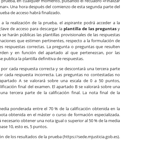
a prueba, en cualquier momento, pulsando el recuadro «Finalizar
inar». Una hora después del comienzo de esta segunda parte del
rueba de acceso habrá finalizado.
e a la realización de la prueba, el aspirante podrá acceder a la
lave de acceso para descargar la
plantilla de las preguntas
y
se harán públicas las plantillas provisionales de las respuestas
naciones que estimen pertinentes, respecto a la formulación de
es respuestas correctas. La pregunta o preguntas que resulten
orden y en función del apartado al que pertenezcan, por las
publica la plantilla definitiva de respuestas.
 por cada respuesta correcta y se descontará una tercera parte
or cada respuesta incorrecta. Las preguntas no contestadas no
 apartado A se valorará sobre una escala de 0 a 50 puntos,
lificación final del examen. El apartado B se valorará sobre una
a tercera parte de la calificación final. La nota final de la
edia ponderada entre el 70 % de la calificación obtenida en la
nota obtenida en el máster o curso de formación especializada.
rá necesario obtener una nota igual o superior al 50 % de la media
ase 10, esto es, 5 puntos.
ón de los resultados de la prueba (https://sede.mjusticia.gob.es).