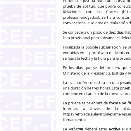
Público de Justicia publicará la lista 
prueba de aptitud, que podrá consultar
Relaciones con las Cortes (https:/
profesion-abogados). Se hará constar,
convocatoria, el idioma de realización d
Se concederá un plazo de diez días hábil
lista provisional para subsanar el defe
Finalizada la posible subsanación, se p
excluidas en el portal web del Ministeri
se fijará la fecha y la hora para la prueb
En los días que se determinen, que 
Ministerio de la Presidencia, Justicia y 
La evaluación consistirá en una
prueb
una duración de tres horas. Esta prue
contiene en el anexo de la convocatoria
La prueba se celebrará de
forma
on li
Internet, a través de la pl
https://entrada.aulavirtualexamenes
llamamiento.
La
webcam
deberá estar
activa
el dí