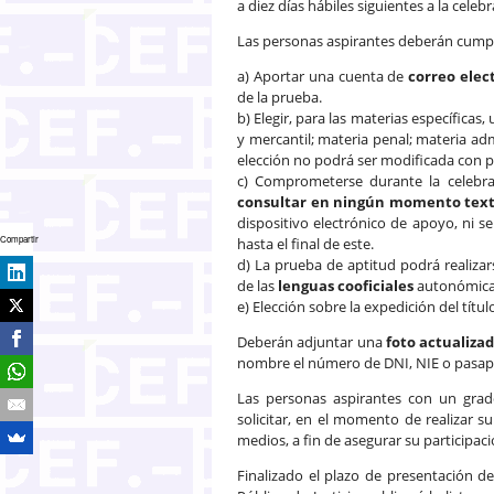
a diez días hábiles siguientes a la cele
Las personas aspirantes deberán cumpli
a) Aportar una cuenta de
correo elec
de la prueba.
b) Elegir, para las materias específicas,
y mercantil; materia penal; materia adm
elección no podrá ser modificada con p
c) Comprometerse durante la celebra
consultar en ningún momento text
dispositivo electrónico de apoyo, ni ser
Compartir
hasta el final de este.
d) La prueba de aptitud podrá realizars
de las
lenguas cooficiales
autonómica
e) Elección sobre la expedición del títul
Deberán adjuntar una
foto actualiza
nombre el número de DNI, NIE o pasapor
Las personas aspirantes con un gr
solicitar, en el momento de realizar s
medios, a fin de asegurar su participac
Finalizado el plazo de presentación de 