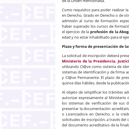
de la Orden mencionada.
Como requisitos para poder realizar la 
en Derecho, Grado en Derecho o de otro 
admisión al curso de formación especi
haber superado los cursos de formaci
el ejercicio de la
profesión de la Abog
edad y no estar inhabilitado para el ejer
Plazo y forma de presentación de la
La solicitud de inscripción deberá pre
Ministerio de la Presidencia, Justi
utilizando Cl@ve como sistema de ident
sistemas de identificación y de firma a
y Cl@ve Permanente. El plazo de prese
quince días hábiles, desde la publicaci
Al objeto de simplificar los trámites a
autorizar expresamente al Ministerio de
los sistemas de verificación de sus
presentar la documentación acreditativa
o Licenciado/a en Derecho, o la cred
solicitudes de inscripción, a través del
del documento acreditativo de la final