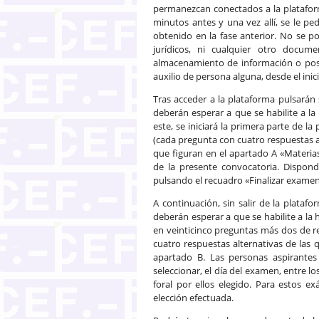
permanezcan conectados a la plataform
minutos antes y una vez allí, se le pe
obtenido en la fase anterior. No se 
jurídicos, ni cualquier otro docum
almacenamiento de información o posi
auxilio de persona alguna, desde el inici
Tras acceder a la plataforma pulsarán 
deberán esperar a que se habilite a la 
este, se iniciará la primera parte de l
(cada pregunta con cuatro respuestas al
que figuran en el apartado A «Materias
de la presente convocatoria. Dispo
pulsando el recuadro «Finalizar examen
A continuación, sin salir de la platafo
deberán esperar a que se habilite a la 
en veinticinco preguntas más dos de re
cuatro respuestas alternativas de las q
apartado B. Las personas aspirantes
seleccionar, el día del examen, entre 
foral por ellos elegido. Para estos 
elección efectuada.