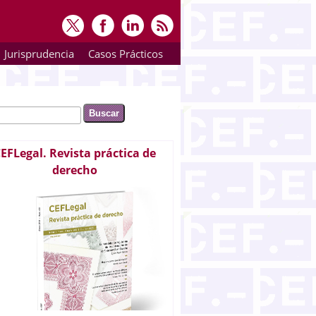
Jurisprudencia
Casos Prácticos
ar
rmulario de búsqueda
EFLegal. Revista práctica de
derecho