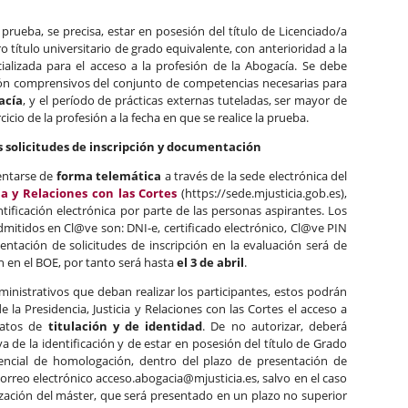
prueba, se precisa, estar en posesión del título de Licenciado/a
título universitario de grado equivalente, con anterioridad a la
alizada para el acceso a la profesión de la Abogacía. Se debe
ón comprensivos del conjunto de competencias necesarias para
acía
, y el período de prácticas externas tuteladas, ser mayor de
cicio de la profesión a la fecha en que se realice la prueba.
s solicitudes de inscripción y documentación
sentarse de
forma telemática
a través de la sede electrónica del
cia y Relaciones con las Cortes
(https://sede.mjusticia.gob.es),
ificación electrónica por parte de las personas aspirantes. Los
dmitidos en Cl@ve son: DNI-e, certificado electrónico, Cl@ve PIN
ntación de solicitudes de inscripción en la evaluación será de
ón en el BOE, por tanto será hasta
el 3 de abril
.
dministrativos que deban realizar los participantes, estos podrán
 la Presidencia, Justicia y Relaciones con las Cortes el acceso a
 datos de
titulación y de identidad
. De no autorizar, deberá
 de la identificación y de estar en posesión del título de Grado
encial de homologación, dentro del plazo de presentación de
 correo electrónico acceso.abogacia@mjusticia.es, salvo en el caso
ización del máster, que será presentado en un plazo no superior