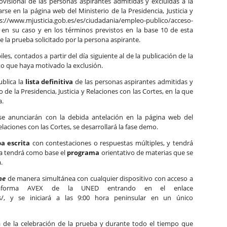
provisional de las personas aspirantes admitidas y excluidas a la
se en la página web del Ministerio de la Presidencia, Justicia y
/www.mjusticia.gob.es/es/ciudadania/empleo-publico/acceso-
 en su caso y en los términos previstos en la base 10 de esta
e la prueba solicitado por la persona aspirante.
es, contados a partir del día siguiente al de la publicación de la
cto que haya motivado la exclusión.
ublica la
lista definitiva
de las personas aspirantes admitidas y
o de la Presidencia, Justicia y Relaciones con las Cortes, en la que
a.
se anunciarán con la debida antelación en la página web del
Relaciones con las Cortes, se desarrollará la fase demo.
a escrita
con contestaciones o respuestas múltiples, y tendrá
ba tendrá como base el
programa
orientativo de materias que se
.
ne
de manera simultánea con cualquier dispositivo con acceso a
ataforma AVEX de la UNED entrando en el enlace
.es/, y se iniciará a las 9:00 hora peninsular en un único
a de la celebración de la prueba y durante todo el tiempo que