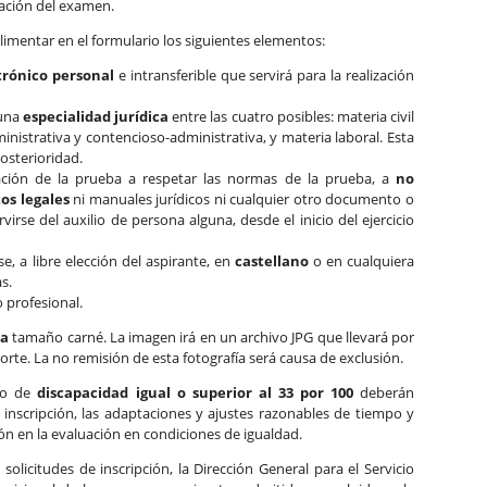
bración del examen.
mentar en el formulario los siguientes elementos:
trónico personal
e intransferible que servirá para la realización
 una
especialidad jurídica
entre las cuatro posibles: materia civil
inistrativa y contencioso-administrativa, y materia laboral. Esta
osterioridad.
ción de la prueba a respetar las normas de la prueba, a
no
os legales
ni manuales jurídicos ni cualquier otro documento o
virse del auxilio de persona alguna, desde el inicio del ejercicio
e, a libre elección del aspirante, en
castellano
o en cualquiera
s.
o profesional.
da
tamaño carné. La imagen irá en un archivo JPG que llevará por
te. La no remisión de esta fotografía será causa de exclusión.
ado de
discapacidad igual o superior al 33 por 100
deberán
u inscripción, las adaptaciones y ajustes razonables de tiempo y
ión en la evaluación en condiciones de igualdad.
solicitudes de inscripción, la Dirección General para el Servicio