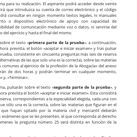
a para su realización. El aspirante podrá acceder desde veinte
dirá que introduzca su cuenta de correo electrónico y el código
podrá consultar en ningún momento textos legales, ni manuales
ento o dispositivo electrónico de apoyo con capacidad de
bilidad de comunicación mediante voz o datos, ni servirse del
o del ejercicio y hasta el final del mismo.
sobre el texto «
primera parte de la prueba
», a continuación,
hora prevista, el botón «aceptar e iniciar examen» y tras pulsar
a prueba, consistente en cincuenta preguntas más seis de reserva
ternativas de las que solo una es la correcta), sobre las materias
 comunes al ejercicio de la profesión de la Abogacía» del anexo
ndrán de dos horas y podrán terminar en cualquier momento,
» y, «Terminar».
rma, pulsarán sobre el texto «
segunda parte de la prueba
», y
hora prevista el botón «aceptar e iniciar examen». Esta consistirá
serva, correspondientes a la especialidad elegida, cada una con
ue sólo una es la correcta, sobre las materias que figuran en el
 que hayan optado por la materia civil y mercantil deberán
los exámenes que se les presenten, el que corresponda al derecho
exámenes la pregunta número 25 será distinta en función de la