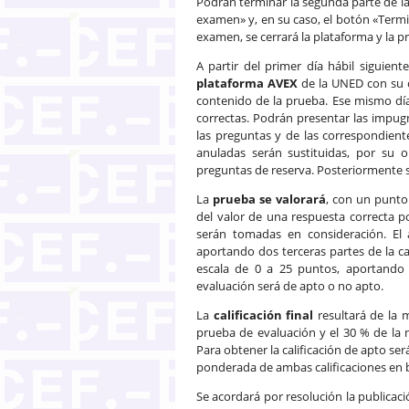
Podrán terminar la segunda parte de l
examen» y, en su caso, el botón «Term
examen, se cerrará la plataforma y la p
A partir del primer día hábil siguient
plataforma AVEX
de la UNED con su c
contenido de la prueba. Ese mismo día 
correctas. Podrán presentar las impug
las preguntas y de las correspondient
anuladas serán sustituidas, por su 
preguntas de reserva. Posteriormente se 
La
prueba se valorará
, con un punto
del valor de una respuesta correcta p
serán tomadas en consideración. El
aportando dos terceras partes de la ca
escala de 0 a 25 puntos, aportando un
evaluación será de apto o no apto.
La
calificación final
resultará de la m
prueba de evaluación y el 30 % de la 
Para obtener la calificación de apto se
ponderada de ambas calificaciones en b
Se acordará por resolución la publicaci