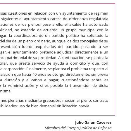
ersas cuestiones en relación con un ayuntamiento de régimen
siguiente: el ayuntamiento carece de ordenanza regulatoria
baciones de los plenos, pese a ello, el alcalde ha autorizado
blicidad, no estando de acuerdo un grupo municipal con la
gar, la coordinadora de un partido político ha solicitado la
del día de un pleno ordinario, aunque los dos concejales de su
resentación fueron expulsados del partido, pasando a ser
lugar, el ayuntamiento pretende adjudicar directamente a un
nca patrimonial de su propiedad. A continuación, se plantea la
liar, que presta servicio de ayuda a domicilio y que, con
 la corporación. Finalmente, se plantea el problema respecto al
alación que hacía 40 años se otorgó directamente, sin previa
ar la duración y el canon a pagar, cuestionándose sobre las
 la Administración y si es posible la transmisión de dicha
 misma.
ones plenarias mediante grabación; moción al pleno; contrato
ilidades; uso de bien demanial sin licitación previa.
Julio Galán Cáceres
Miembro del Cuerpo Jurídico de Defensa