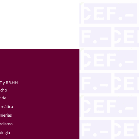
TT y RR.HH
echo
oria
rmática
nierías
iodismo
ología