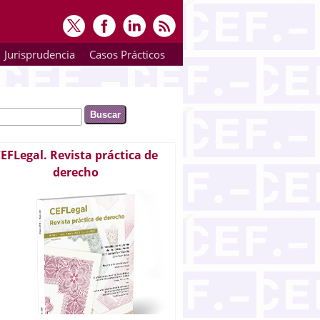
Jurisprudencia
Casos Prácticos
ar
rmulario de búsqueda
EFLegal. Revista práctica de
derecho