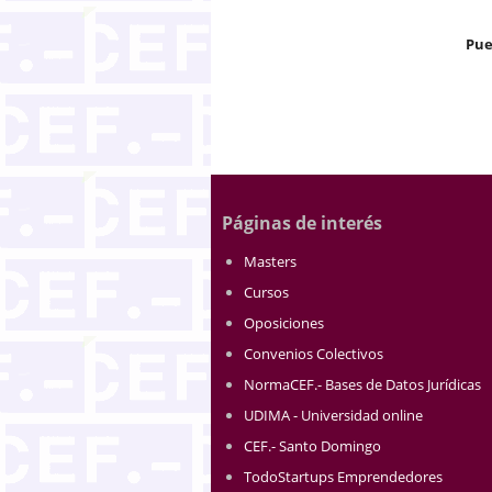
Pue
Páginas de interés
Masters
Cursos
Oposiciones
Convenios Colectivos
NormaCEF.- Bases de Datos Jurídicas
UDIMA - Universidad online
CEF.- Santo Domingo
TodoStartups Emprendedores