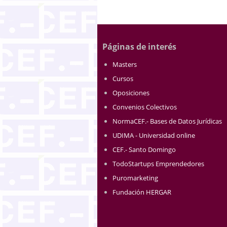
Páginas de interés
Masters
Cursos
Oposiciones
Convenios Colectivos
NormaCEF.- Bases de Datos Jurídicas
UDIMA - Universidad online
CEF.- Santo Domingo
TodoStartups Emprendedores
Puromarketing
Fundación HERGAR