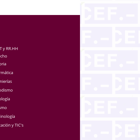
TT y RR.HH
echo
oria
rmática
nierías
iodismo
ología
ismo
inología
ación y TIC's