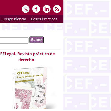
Jurisprudencia
Casos Prácticos
ar
rmulario de búsqueda
EFLegal. Revista práctica de
derecho