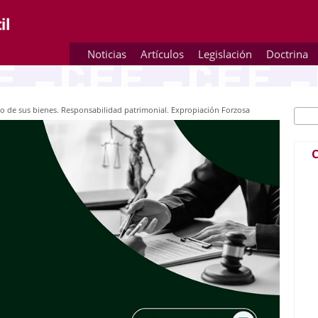
Noticias
Artículos
Legislación
Doctrina
o de sus bienes. Responsabilidad patrimonial. Expropiación Forzosa
Busc
Fo
C