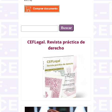
Buscar
Formulario de búsqueda
CEFLegal. Revista práctica de
derecho