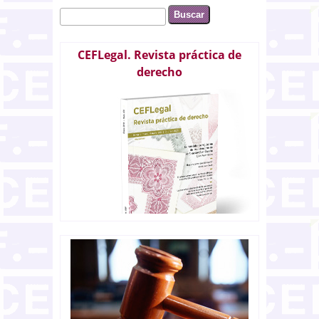
Buscar
Formulario de búsqueda
CEFLegal. Revista práctica de
derecho