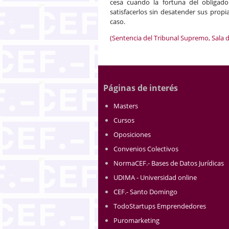
cesa cuando la fortuna del obligad
satisfacerlos sin desatender sus propi
caso.
(Sentencia del Tribunal Supremo, Sala de
Páginas de interés
Masters
Cursos
Oposiciones
Convenios Colectivos
NormaCEF.- Bases de Datos Jurídicas
UDIMA - Universidad online
CEF.- Santo Domingo
TodoStartups Emprendedores
Puromarketing