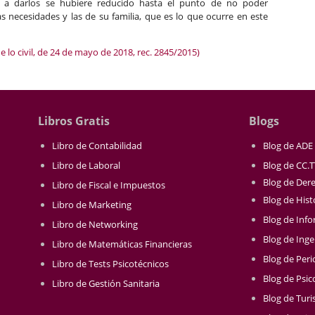
o a darlos se hubiere reducido hasta el punto de no poder
as necesidades y las de su familia, que es lo que ocurre en este
 lo civil, de 24 de mayo de 2018, rec. 2845/2015)
Libros Gratis
Blogs
Libro de Contabilidad
Blog de ADE
Libro de Laboral
Blog de CC.
Blog de Der
Libro de Fiscal e Impuestos
Blog de Hist
Libro de Marketing
Blog de Info
Libro de Networking
Blog de Inge
Libro de Matemáticas Financieras
Blog de Per
Libro de Tests Psicotécnicos
Blog de Psic
Libro de Gestión Sanitaria
Blog de Tur