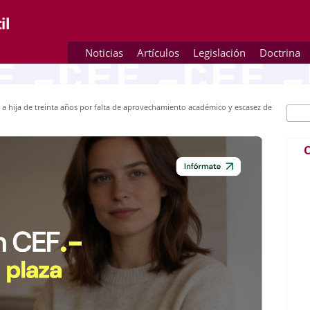
Noticias
Artículos
Legislación
Doctrina
 a hija de treinta años por falta de aprovechamiento académico y escasez de
Busc
Fo
C