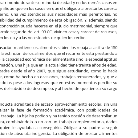
l matrimonio durante su minoría de edad y en los demás casos en
gnifique que en los casos en que el obligado a prestarlos carezca
erno, una vez atendidas sus necesidades más perentorias, no
ibilidad del cumplimiento de esta obligación. Y, además, siendo
concreción pueda hacerse en el juicio matrimonial, siempre que
rrafo segundo del art. 93 CC, vivir en casa y carecer de recursos,
n los da y a las necesidades de quien los recibe.
sación mantiene los alimentos si bien los rebaja a la cifra de 150
la extinción de los alimentos que el recurrente está prestando a
lo la capacidad económica del alimentante sino la especial aptitud
rmación. Una hija que en la actualidad tiene treinta años de edad,
padre desde el año 2007, que sigue estudiando, como lo hacía
ar, como ha hecho en ocasiones, trabajos remunerados, y que a
éndolos pese a los ingresos que en estos momentos percibe su
s del subsidio de desempleo, y al hecho de que tiene a su cargo
onducta acreditada de escaso aprovechamiento escolar, sin una
alizar la fase de formación académica, con posibilidades de
trabajo. La hija ha podido y ha tenido ocasión de desarrollar un
era, combinándolo o no con un trabajo complementario, dados
e quien le ayudaba a conseguirlo. Obligar a su padre a seguir
ción de absoluta indigencia. La obligación de prestar alimentos