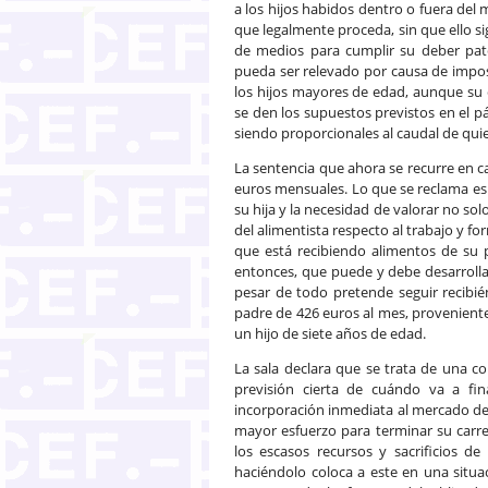
a los hijos habidos dentro o fuera de
que legalmente proceda, sin que ello si
de medios para cumplir su deber pat
pueda ser relevado por causa de impos
los hijos mayores de edad, aunque su 
se den los supuestos previstos en el pá
siendo proporcionales al caudal de quie
La sentencia que ahora se recurre en ca
euros mensuales. Lo que se reclama es 
su hija y la necesidad de valorar no so
del alimentista respecto al trabajo y fo
que está recibiendo alimentos de su 
entonces, que puede y debe desarroll
pesar de todo pretende seguir recibi
padre de 426 euros al mes, proveniente
un hijo de siete años de edad.
La sala declara que se trata de una c
previsión cierta de cuándo va a fin
incorporación inmediata al mercado de 
mayor esfuerzo para terminar su carr
los escasos recursos y sacrificios d
haciéndolo coloca a este en una situa