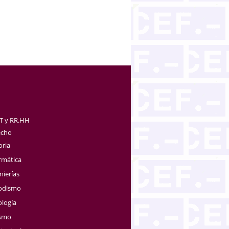
TT y RR.HH
echo
oria
rmática
nierías
iodismo
ología
ismo