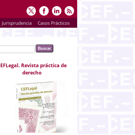
Jurisprudencia
Casos Prácticos
ar
rmulario de búsqueda
EFLegal. Revista práctica de
derecho