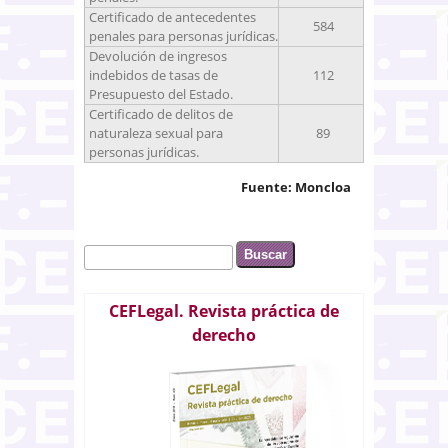
Certificado de antecedentes
584
penales para personas jurídicas.
Devolución de ingresos
indebidos de tasas de
112
Presupuesto del Estado.
Certificado de delitos de
naturaleza sexual para
89
personas jurídicas.
Fuente: Moncloa
Buscar
Formulario de búsqueda
CEFLegal. Revista práctica de
derecho