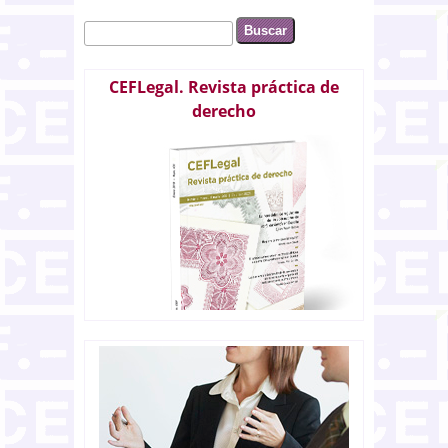
Buscar
Formulario de búsqueda
CEFLegal. Revista práctica de
derecho