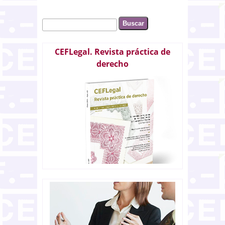
Buscar
Formulario de búsqueda
CEFLegal. Revista práctica de
derecho