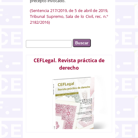
precepto invocado.
(Sentencia 217/2019, de 5 de abril de 2019,
Tribunal Supremo, Sala de lo Civil, rec. n.º
2182/2016)
Buscar
Formulario de búsqueda
CEFLegal. Revista práctica de
derecho