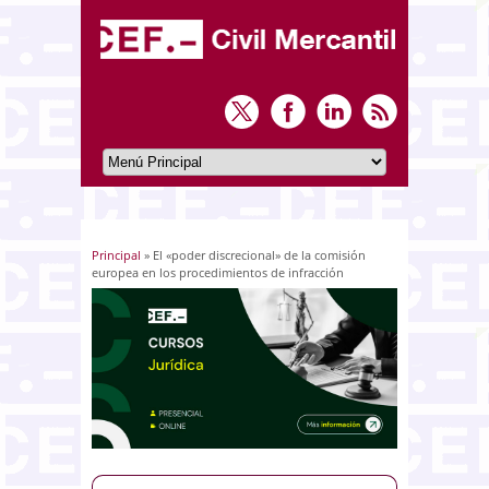
Principal
» El «poder discrecional» de la comisión
Usted está aquí
europea en los procedimientos de infracción