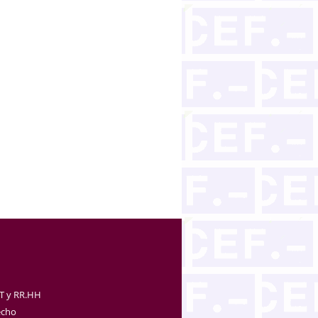
TT y RR.HH
echo