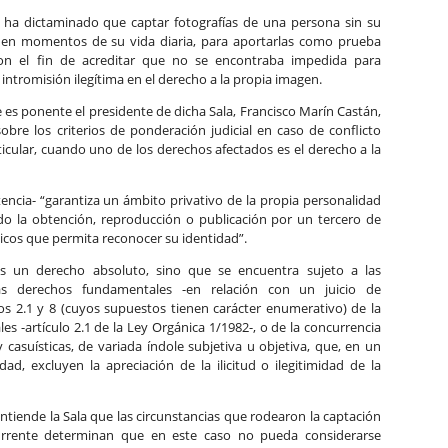
 ha dictaminado que captar fotografías de una persona sin su
 en momentos de su vida diaria, para aportarlas como prueba
con el fin de acreditar que no se encontraba impedida para
intromisión ilegítima en el derecho a la propia imagen.
e es ponente el presidente de dicha Sala, Francisco Marín Castán,
obre los criterios de ponderación judicial en caso de conflicto
icular, cuando uno de los derechos afectados es el derecho a la
tencia- “garantiza un ámbito privativo de la propia personalidad
ndo la obtención, reproducción o publicación por un tercero de
icos que permita reconocer su identidad”.
s un derecho absoluto, sino que se encuentra sujeto a las
ás derechos fundamentales -en relación con un juicio de
ulos 2.1 y 8 (cuyos supuestos tienen carácter enumerativo) de la
les -artículo 2.1 de la Ley Orgánica 1/1982-, o de la concurrencia
y casuísticas, de variada índole subjetiva u objetiva, que, en un
ad, excluyen la apreciación de la ilicitud o ilegitimidad de la
entiende la Sala que las circunstancias que rodearon la captación
currente determinan que en este caso no pueda considerarse