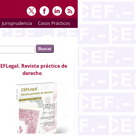
Jurisprudencia
Casos Prácticos
ar
rmulario de búsqueda
EFLegal. Revista práctica de
derecho