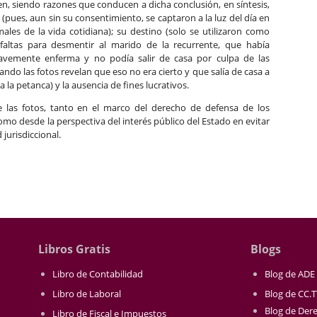
n, siendo razones que conducen a dicha conclusión, en síntesis,
 (pues, aun sin su consentimiento, se captaron a la luz del día en
es de la vida cotidiana); su destino (solo se utilizaron como
altas para desmentir al marido de la recurrente, que había
avemente enferma y no podía salir de casa por culpa de las
ando las fotos revelan que eso no era cierto y que salía de casa a
 la petanca) y la ausencia de fines lucrativos.
de las fotos, tanto en el marco del derecho de defensa de los
mo desde la perspectiva del interés público del Estado en evitar
 jurisdiccional.
Libros Gratis
Blogs
Libro de Contabilidad
Blog de ADE
Libro de Laboral
Blog de CC.
Blog de Der
Libro de Fiscal e Impuestos