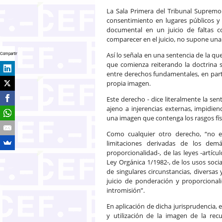
La Sala Primera del Tribunal Supremo
consentimiento en lugares públicos y
documental en un juicio de faltas 
comparecer en el juicio, no supone una 
Así lo señala en una sentencia de la qu
Compartir
que comienza reiterando la doctrina s
entre derechos fundamentales, en part
propia imagen.
Este derecho - dice literalmente la sen
ajeno a injerencias externas, impidie
una imagen que contenga los rasgos fís
Como cualquier otro derecho, “no e
limitaciones derivadas de los dem
proporcionalidad-, de las leyes -artíc
Ley Orgánica 1/1982-, de los usos socia
de singulares circunstancias, diversas 
juicio de ponderación y proporcionalid
intromisión”.
En aplicación de dicha jurisprudencia, 
y utilización de la imagen de la re