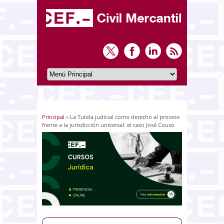
Principal
» La Tutela judicial como derecho al proceso
Usted está aquí
frente a la jurisdicción universal: el caso José Couso