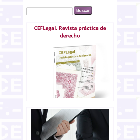
Buscar
Formulario de búsqueda
CEFLegal. Revista práctica de
derecho