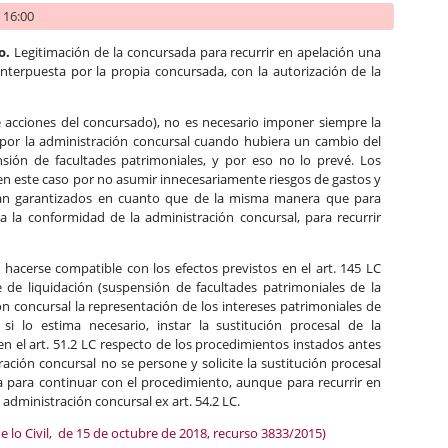
- 16:00
o.
Legitimación de la concursada para recurrir en apelación una
terpuesta por la propia concursada, con la autorización de la
 de acciones del concursado), no es necesario imponer siempre la
 por la administración concursal cuando hubiera un cambio del
sión de facultades patrimoniales, y por eso no lo prevé. Los
en este caso por no asumir innecesariamente riesgos de gastos y
stán garantizados en cuanto que de la misma manera que para
 la conformidad de la administración concursal, para recurrir
 hacerse compatible con los efectos previstos en el art. 145 LC
e de liquidación (suspensión de facultades patrimoniales de la
ón concursal la representación de los intereses patrimoniales de
 si lo estima necesario, instar la sustitución procesal de la
n el art. 51.2 LC respecto de los procedimientos instados antes
ración concursal no se persone y solicite la sustitución procesal
da para continuar con el procedimiento, aunque para recurrir en
 administración concursal ex art. 54.2 LC.
e lo Civil, de 15 de octubre de 2018, recurso 3833/2015)