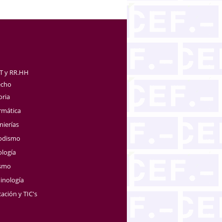
TT y RR.HH
echo
oria
rmática
nierías
iodismo
ología
ismo
inología
ación y TIC's