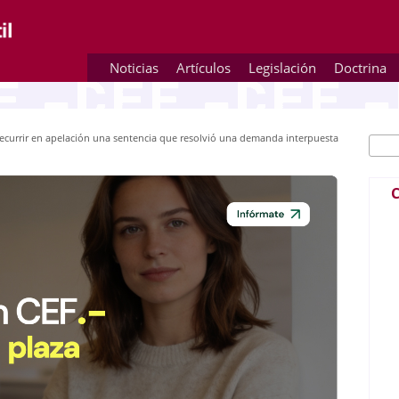
Noticias
Artículos
Legislación
Doctrina
recurrir en apelación una sentencia que resolvió una demanda interpuesta
Busc
Fo
C