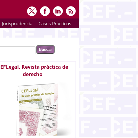
Jurisprudencia
Casos Prácticos
ar
rmulario de búsqueda
EFLegal. Revista práctica de
derecho