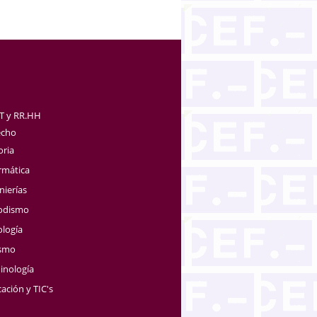
TT y RR.HH
echo
oria
rmática
nierías
iodismo
ología
ismo
inología
ación y TIC's