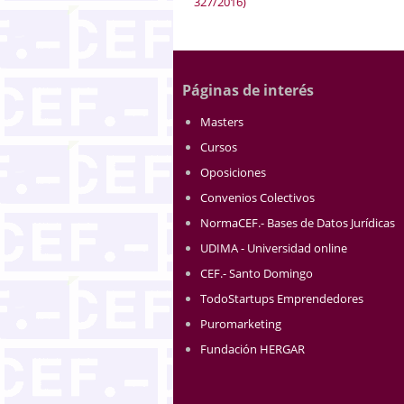
327/2016)
Páginas de interés
Masters
Cursos
Oposiciones
Convenios Colectivos
NormaCEF.- Bases de Datos Jurídicas
UDIMA - Universidad online
CEF.- Santo Domingo
TodoStartups Emprendedores
Puromarketing
Fundación HERGAR