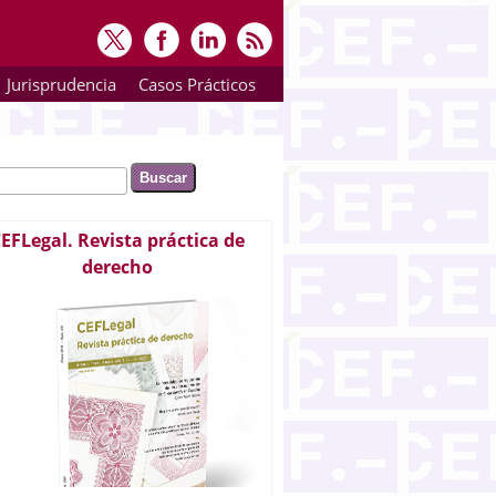
Jurisprudencia
Casos Prácticos
ar
rmulario de búsqueda
EFLegal. Revista práctica de
derecho