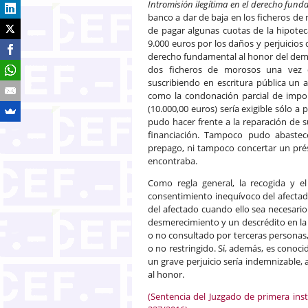
Intromisión ilegítima en el derecho fund
banco a dar de baja en los ficheros de
de pagar algunas cuotas de la hipoteca
9.000 euros por los daños y perjuicios 
derecho fundamental al honor del dema
dos ficheros de morosos una vez q
suscribiendo en escritura pública un 
como la condonación parcial de impor
(10.000,00 euros) sería exigible sólo a
pudo hacer frente a la reparación de 
financiación. Tampoco pudo abastece
prepago, ni tampoco concertar un pré
encontraba.
Como regla general, la recogida y el
consentimiento inequívoco del afectad
del afectado cuando ello sea necesario 
desmerecimiento y un descrédito en la 
o no consultado por terceras personas,
o no restringido. Sí, además, es conoc
un grave perjuicio sería indemnizable
al honor.
(Sentencia del Juzgado de primera ins