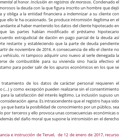
amental al honor. Inclusión en registros de morosos.
Condenado el
 morosos la deuda con la que figura inscrito un hombre que dejó
 y obliga a la entidad financiera a indemnizar a su cliente con
que ello le ha ocasionado. Se produce intromisión ilegítima en el
ndante al haber mantenido los datos del cliente hipotecado en
ue las partes habían modificado el préstamo hipotecario
acuerdo extrajudicial de dación en pago parcial de la deuda así
te restante y estableciendo que la parte de deuda pendiente
 partir de noviembre de 2016. A consecuencia de ello el cliente no
su vehículo, ni tampoco adquirir uno nuevo al serle denegada la
rse de combustible para su vivienda sino hacía efectivo el
stamo para poder salir de los apuros económicos en los que se
 tratamiento de los datos de carácter personal requieren el
o (…) y como excepción pueden realizarse sin el consentimiento
para la satisfacción del interés legítimo. La inclusión supuso un
consideración ajena. Es intrascendente que el registro haya sido
 ya que basta la posibilidad de conocimiento por un público, sea
ido por terceros y ello provoca unas consecuencias económicas o
, además del daño moral que supone la intromisión en el derecho
tancia e instrucción de Teruel, de 12 de enero de 2017, recurso