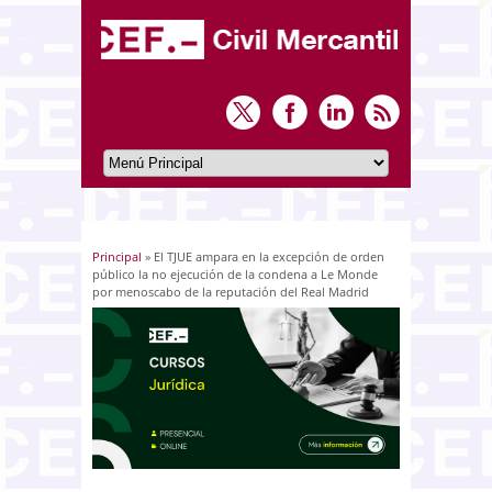
Principal
» El TJUE ampara en la excepción de orden
Usted está aquí
público la no ejecución de la condena a Le Monde
por menoscabo de la reputación del Real Madrid