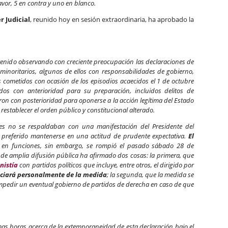
avor, 5 en contra y uno en blanco.
r Judicial
, reunido hoy en sesión extraordinaria, ha aprobado la
 venido observando con creciente preocupación las declaraciones de
minoritarios, algunos de ellos con responsabilidades de gobierno,
s cometidos con ocasión de los episodios acaecidos el 1 de octubre
os con anterioridad para su preparación, incluidos delitos de
ron con posterioridad para oponerse a la acción legítima del Estado
y restablecer el orden público y constitucional alterado.
es no se respaldaban con una manifestación del Presidente del
 preferido mantenerse en una actitud de prudente expectativa.
El
en funciones, sin embargo, se rompió el pasado sábado 28 de
de amplia difusión pública ha afirmado dos cosas: la primera, que
nistía
con partidos políticos que incluye, entre otros, el dirigido por
ficiará personalmente de la medida
; la segunda, que la medida se
mpedir un eventual gobierno de partidos de derecha en caso de que
imas horas acerca de la extemporaneidad de esta declaración bajo el