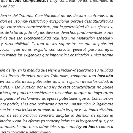
s que
invade competencias
muy concretas de los Tribunales, la
y ad hoc.
udencia del Tribunal Constitucional no las declara contrarias a la
ución de uso muy restrictivo y excepcional, porque desnaturaliza las
rige, entre otras características, por la generalidad de sus efectos y,
s de la tutela judicial y los diversos derechos fundamentales a que
ad de que esa excepcionalidad requiera una motivación especial y
d y razonabilidad. Es uno de los supuestos en que la potestad
ivación, que no es exigible, con carácter general, para las leyes
mo límites las exigencias que impone la Constitución, única norma
ón de ley, en la medida que viene a incidir –declarando su nulidad
cias firmes dictadas por los Tribunales, comporta una
invasión
 en concreto, de las potestades que, en régimen de exclusividad, la
les. Y esa invasión por una ley de esas características no puede
ivación que pudiera considerarse razonable, porque no haya razón
yes pueda el Parlamento arrogarse potestades que la Constitución
nto podría, si es que realmente nuestra Constitución lo legitimase
con las características propias de toda ley que es su imperatividad,
ción de esa normativa concreta, adoptar la decisión de aplicar la
nados y con los efectos ya contemplados en la ley general que, por
Tribunales. Lo que no es admisible es que una
ley ad hoc
reconozca
upuesto concreto y determinado.