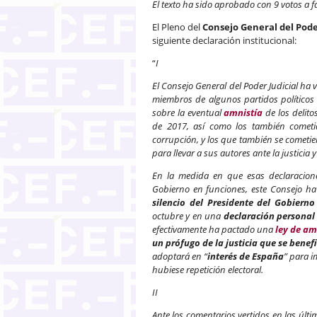
El texto ha sido aprobado con 9 votos a f
El Pleno del
Consejo General del Pode
siguiente declaración institucional:
“
I
El Consejo General del Poder Judicial ha
miembros de algunos partidos políticos 
sobre la eventual
amnistía
de los delito
de 2017, así como los también cometid
corrupción, y los que también se cometie
para llevar a sus autores ante la justicia 
En la medida en que esas declaracion
Gobierno en funciones, este Consejo ha
silencio del Presidente del Gobierno
octubre y en una
declaración personal
efectivamente ha pactado una
ley de am
un prófugo de la justicia que se bene
adoptará en “
interés de España
” para i
hubiese repetición electoral.
II
Ante los comentarios vertidos en las últ