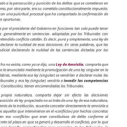
tado a la persecución y punición de los delitos que se cometieron en
mo, por otra parte, era su cometido constitucionalmente impuesto.
 con una pulcritud procesal que ha comportado la confirmación de
les oportunas.
por el presidente del Gobierno en funciones tan solo puede tener
nes -generalmente en sentencias- adoptadas por los Tribunales con
etendido conflicto catalán. Es decir, pura y simplemente, una ley de
declarar la nulidad de esas decisiones. En otras palabras, que las
udicial declarando la nulidad de las sentencias dictadas por los
ho no exista, como ya se dijo, una
Ley de Amnistía
, comporta que
 la anunciada mediante la promulgación de una ley singular en la
labras, mediante esa ley (singular) se vendrían a declarar nulas las
ribunales y esa ley (singular) vendría a
invadir las competencias
la Constitución), tienen encomendadas los Tribunales.
propia naturaleza, comporta dejar sin efecto las decisiones
oposición de ley proyectada no se trata de una ley de esa naturaleza,
iento de la institución, acuerda conceder directamente la amnistía a
 aquellos que intervinieron en el «conflicto») por hechos concretos
en ese «conflicto» que eran constitutivos de delito conforme al
to (el plazo en que se generó y desarrollo el conflicto), por lo que