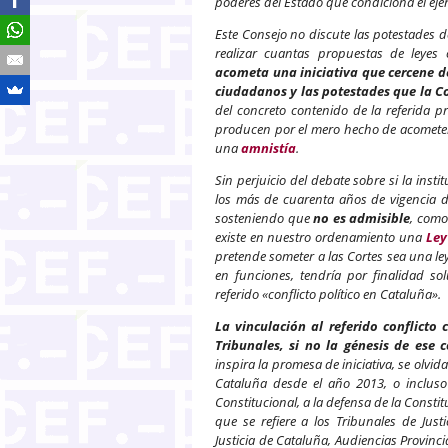
poderes del Estado que condiciona el ejer
Este Consejo no discute las potestades 
realizar cuantas propuestas de leyes 
acometa una iniciativa que cercene d
ciudadanos y las potestades que la Co
del concreto contenido de la referida p
producen por el mero hecho de acomete
una
amnistía
.
Sin perjuicio del debate sobre si la insti
los más de cuarenta años de vigencia d
sosteniendo que
no es admisible
, como
existe en nuestro ordenamiento una
Ley
pretende someter a las Cortes sea una le
en funciones, tendría por finalidad sol
referido «conflicto político en Cataluña».
La vinculación al referido conflicto
Tribunales, si no la génesis de ese 
inspira la promesa de iniciativa, se olvi
Cataluña desde el año 2013, o incluso
Constitucional, a la defensa de la Const
que se refiere a los Tribunales de Just
Justicia de Cataluña, Audiencias Provin