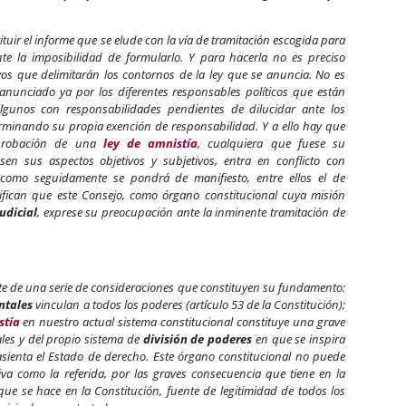
tuir el informe que se elude con la vía de tramitación escogida para
 ante la imposibilidad de formularlo. Y para hacerla no es preciso
ivos que delimitarán los contornos de la ley que se anuncia. No es
anunciado ya por los diferentes responsables políticos que están
 algunos con responsabilidades pendientes de dilucidar ante los
rminando su propia exención de responsabilidad. Y a ello hay que
aprobación de una
ley de amnistía
, cualquiera que fuese su
en sus aspectos objetivos y subjetivos, entra en conflicto con
como seguidamente se pondrá de manifiesto, entre ellos el de
stifican que este Consejo, como órgano constitucional cuya misión
udicial
, exprese su preocupación ante la inminente tramitación de
rte de una serie de consideraciones que constituyen su fundamento:
ntales
vinculan a todos los poderes (artículo 53 de la Constitución);
stía
en nuestro actual sistema constitucional constituye una grave
les y del propio sistema de
división de poderes
en que se inspira
asienta el Estado de derecho. Este órgano constitucional no puede
iva como la referida, por las graves consecuencia que tiene en la
que se hace en la Constitución, fuente de legitimidad de todos los