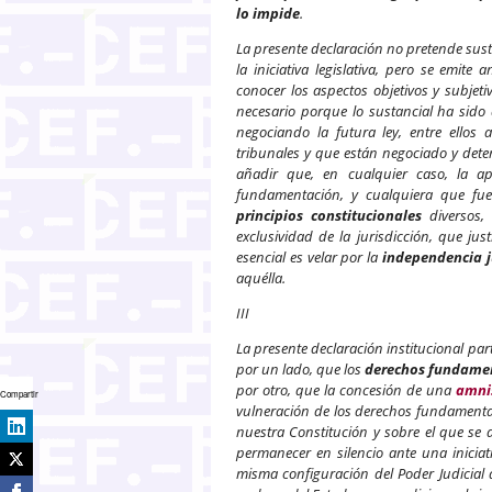
lo impide
.
La presente declaración no pretende susti
la iniciativa legislativa, pero se emite
conocer los aspectos objetivos y subjet
necesario porque lo sustancial ha sido 
negociando la futura ley, entre ellos
tribunales y que están negociado y dete
añadir que, en cualquier caso, la 
fundamentación, y cualquiera que fues
principios constitucionales
diversos, 
exclusividad de la jurisdicción, que ju
esencial es velar por la
independencia j
aquélla.
III
La presente declaración institucional pa
por un lado, que los
derechos fundame
por otro, que la concesión de una
amni
Compartir
vulneración de los derechos fundamenta
nuestra Constitución y sobre el que se 
permanecer en silencio ante una iniciat
misma configuración del Poder Judicial 