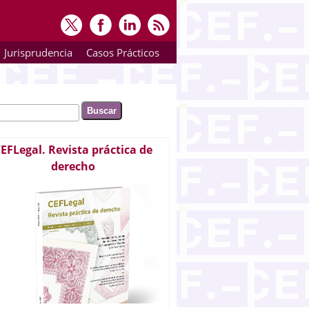
Jurisprudencia
Casos Prácticos
ar
rmulario de búsqueda
EFLegal. Revista práctica de
derecho