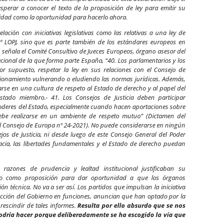
perar a conocer el texto de la proposición de ley para emitir su
midad como la oportunidad para hacerlo ahora.
ación con iniciativas legislativas como las relativas a una ley de
.8ª LOPJ, sino que es parte también de los estándares europeos en
 señala el Comité Consultivo de Jueces Europeos, órgano asesor del
cional de la que forma parte España, “40. Los parlamentarios y los
r supuesto, respetar la ley en sus relaciones con el Consejo de
uncionamiento vulnerando o eludiendo las normas jurídicas. Además,
arse en una cultura de respeto al Estado de derecho y al papel del
estado miembro.- 41. Los Consejos de Justicia deben participar
 poderes del Estado, especialmente cuando hacen aportaciones sobre
debe realizarse en un ambiente de respeto mutuo” (Dictamen del
l Consejo de Europa nº 24-2021). No puede considerarse en ningún
jos de Justicia, ni desde luego de este Consejo General del Poder
acia, las libertades fundamentales y el Estado de derecho puedan
, razones de prudencia y lealtad institucional justificaban su
no como proposición para dar oportunidad a que los órganos
ón técnica. No va a ser así. Los partidos que impulsan la iniciativa
a acción del Gobierno en funciones, anuncian que han optado por la
rescindir de tales informes.
Resulta por ello absurdo que se nos
podría hacer porque deliberadamente se ha escogido la vía que