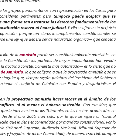
cicio de sus potestades.
de los grupos parlamentarios con representación en las Cortes para
consideren pertinentes; pero
tampoco puede aceptar que se
e una forma tan ostentosa los derechos fundamentales de los
nstitución reserva al Poder Judicial
. Y ello se afirma sin perjuicio
roposición, porque tan claros incumplimientos constitucionales se
rse una ley -que deberá ser de naturaleza orgánica— que conceda
tución de la
amnistía
puede ser constitucionalmente admisible –en
e la Constitución los partidos de mayor implantación han venido
 la doctrina constitucionalista más autorizada— es lo cierto que no
 de Amnistía
, lo que obligará a que la proyectada amnistía que se
y singular que, siempre según palabras del Presidente del Gobierno
ucionar el conflicto de Cataluña con España y desjudicializar el
 con la proyectada amnistía hacer recaer en el ámbito de los
conflicto, si al menos el haberlo sostenido
. Con esa idea, que
da que la intervención de los Tribunales en los hechos acontecidos en
 desde el año 2006, han sido, por lo que se refiere al Tribunal
itución que le viene encomendada por mandato constitucional. Por lo
icia (Tribunal Supremo, Audiencia Nacional, Tribunal Superior de
ciales y Juzgados de dicha Comunidad), de manera especial, aunque