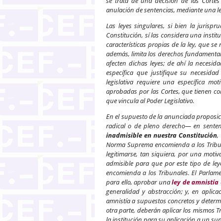
se trata de una decisión de las Corte
anulación de sentencias, mediante una le
Las leyes singulares, si bien la jurispr
Constitución, sí las considera una instit
características propias de la ley, que se 
además, limita los derechos fundamentale
afecten dichas leyes; de ahí la necesid
específica que justifique su necesida
legislativa requiere una específica mot
aprobadas por las Cortes, que tienen co
que vincula al Poder Legislativo.
En el supuesto de la anunciada proposici
radical o de pleno derecho— en senten
inadmisible en nuestra Constitución
,
Norma Suprema encomienda a los Tribuna
legitimarse, tan siquiera, por una mot
admisible para que por este tipo de le
encomienda a los Tribunales. El Parlame
para ello, aprobar una
ley de amnistía
generalidad y abstracción; y, en aplica
amnistía a supuestos concretos y determi
otra parte, deberán aplicar los mismos 
la institución para su aplicación a un s