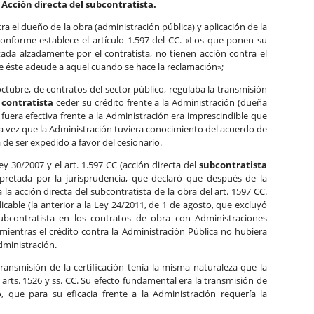
Acción directa del subcontratista.
ra el dueño de la obra (administración pública) y aplicación de la
 Conforme establece el artículo 1.597 del CC. «Los que ponen su
tada alzadamente por el contratista, no tienen acción contra el
ue éste adeude a aquel cuando se hace la reclamación»;
 octubre, de contratos del sector público, regulaba la transmisión
l
contratista
ceder su crédito frente a la Administración (dueña
fuera efectiva frente a la Administración era imprescindible que
na vez que la Administración tuviera conocimiento del acuerdo de
de ser expedido a favor del cesionario.
ey 30/2007 y el art. 1.597 CC (acción directa del
subcontratista
rpretada por la jurisprudencia, que declaró que después de la
 la acción directa del subcontratista de la obra del art. 1597 CC.
icable (la anterior a la Ley 24/2011, de 1 de agosto, que excluyó
ubcontratista en los contratos de obra con Administraciones
o mientras el crédito contra la Administración Pública no hubiera
Administración.
transmisión de la certificación tenía la misma naturaleza que la
 arts. 1526 y ss. CC. Su efecto fundamental era la transmisión de
io, que para su eficacia frente a la Administración requería la