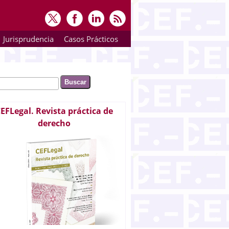
Jurisprudencia
Casos Prácticos
ar
rmulario de búsqueda
EFLegal. Revista práctica de
derecho