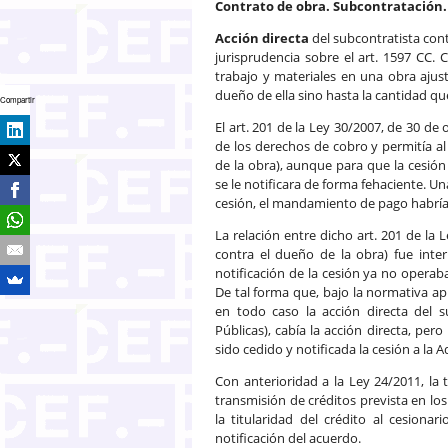
Contrato de obra. Subcontratación. 
Acción directa
del subcontratista cont
jurisprudencia sobre el art. 1597 CC.
trabajo y materiales en una obra ajus
dueño de ella sino hasta la cantidad q
Compartir
El art. 201 de la Ley 30/2007, de 30 de
de los derechos de cobro y permitía a
de la obra), aunque para que la cesión 
se le notificara de forma fehaciente. U
cesión, el mandamiento de pago habría 
La relación entre dicho art. 201 de la L
contra el dueño de la obra) fue inte
notificación de la cesión ya no operaba
De tal forma que, bajo la normativa apl
en todo caso la acción directa del s
Públicas), cabía la acción directa, per
sido cedido y notificada la cesión a la 
Con anterioridad a la Ley 24/2011, la 
transmisión de créditos prevista en los
la titularidad del crédito al cesionar
notificación del acuerdo.