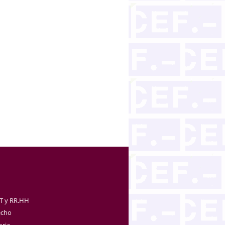
TT y RR.HH
echo