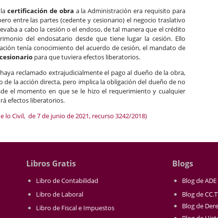
 la
certificación de obra
a la Administración era requisito para
pero entre las partes (cedente y cesionario) el negocio traslativo
llevaba a cabo la cesión o el endoso, de tal manera que el crédito
rimonio del endosatario desde que tiene lugar la cesión. Ello
ración tenía conocimiento del acuerdo de cesión, el mandato de
cesionario
para que tuviera efectos liberatorios.
haya reclamado extrajudicialmente el pago al dueño de la obra,
o de la acción directa, pero implica la obligación del dueño de no
esde el momento en que se le hizo el requerimiento y cualquier
á efectos liberatorios.
 lo Civil, de 7 de junio de 2021, recurso 3242/2018)
Libros Gratis
Blogs
Libro de Contabilidad
Blog de ADE
Libro de Laboral
Blog de CC.
Blog de Der
Libro de Fiscal e Impuestos