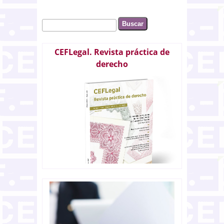
Buscar
Formulario de búsqueda
CEFLegal. Revista práctica de
derecho