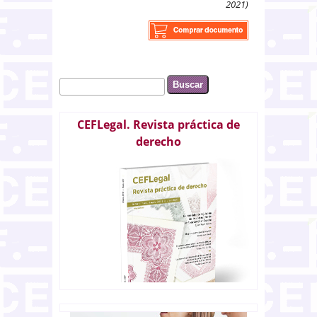
2021)
Buscar
Formulario de búsqueda
CEFLegal. Revista práctica de
derecho