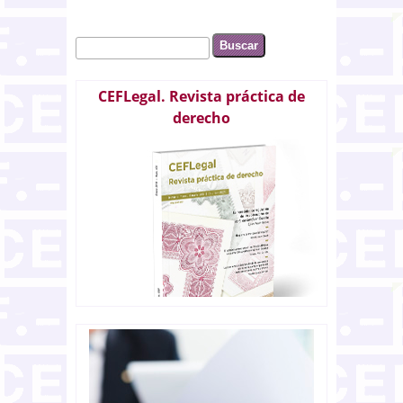
Buscar
Formulario de búsqueda
CEFLegal. Revista práctica de
derecho