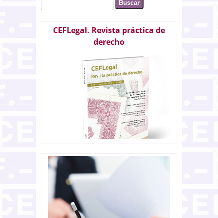
Buscar
Formulario de búsqueda
CEFLegal. Revista práctica de
derecho