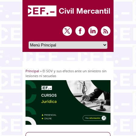
Principal
» El SOV y sus efectos ante un siniestro sin
Usted está aquí
lesiones ni secuelas