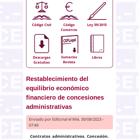
Código Civil
Código
Ley 39/2015
Comercio
Sumarios
Descargas
Libros
Revista
Gratuitas
Restablecimiento del
equilibrio económico
financiero de concesiones
administrativas
Enviado por
Editorial
el Mié, 30/08/2023 -
07:49
Contratos administrativos. Concesión.