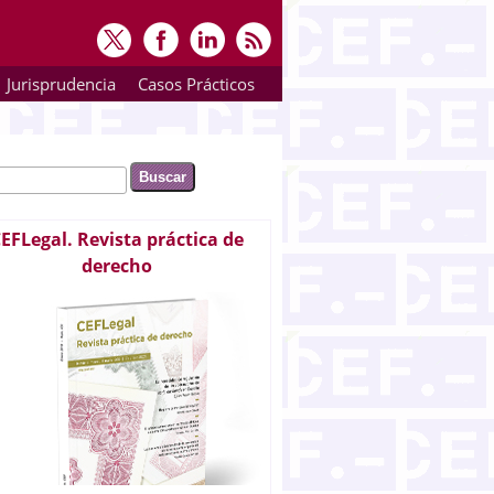
Jurisprudencia
Casos Prácticos
ar
rmulario de búsqueda
EFLegal. Revista práctica de
derecho