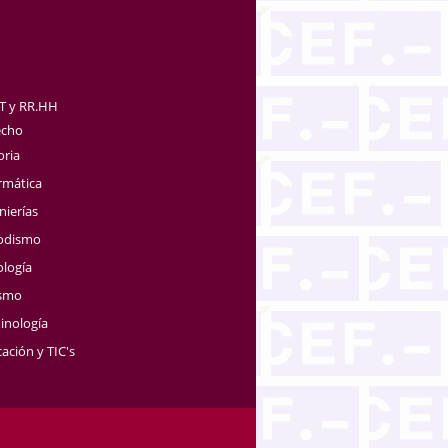
TT y RR.HH
echo
oria
rmática
nierías
iodismo
ología
ismo
inología
ación y TIC's