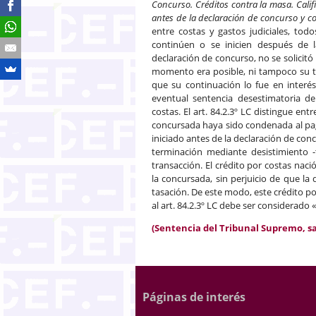
Concurso. Créditos contra la masa. Cali
antes de la declaración de concurso y c
entre costas y gastos judiciales, tod
continúen o se inicien después de 
declaración de concurso, no se solicitó
momento era posible, ni tampoco su t
que su continuación lo fue en interé
eventual sentencia desestimatoria de
costas. El art. 84.2.3º LC distingue ent
concursada haya sido condenada al pago
iniciado antes de la declaración de co
terminación mediante desistimiento 
transacción. El crédito por costas naci
la concursada, sin perjuicio de que l
tasación. De este modo, este crédito po
al art. 84.2.3º LC debe ser considerado 
(Sentencia del Tribunal Supremo, sala
Páginas de interés