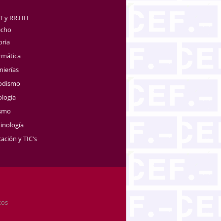
TT y RR.HH
echo
oria
rmática
nierías
iodismo
ología
ismo
inología
ación y TIC's
tos
.