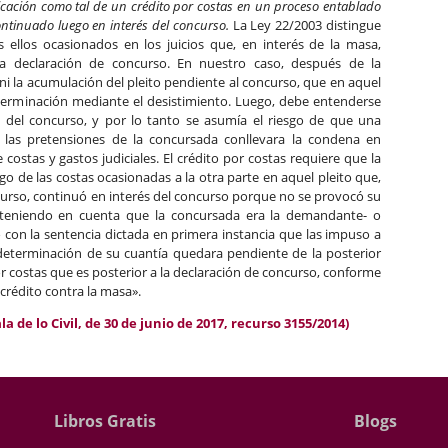
ficación como tal de un crédito por costas en un proceso entablado
ontinuado luego en interés del concurso.
La Ley 22/2003 distingue
os ellos ocasionados en los juicios que, en interés de la masa,
la declaración de concurso. En nuestro caso, después de la
 ni la acumulación del pleito pendiente al concurso, que en aquel
erminación mediante el desistimiento. Luego, debe entenderse
s del concurso, y por lo tanto se asumía el riesgo de que una
 las pretensiones de la concursada conllevara la condena en
re costas y gastos judiciales. El crédito por costas requiere que la
 de las costas ocasionadas a la otra parte en aquel pleito que,
ncurso, continuó en interés del concurso porque no se provocó su
-teniendo en cuenta que la concursada era la demandante- o
ó con la sentencia dictada en primera instancia que las impuso a
a determinación de su cuantía quedara pendiente de la posterior
r costas que es posterior a la declaración de concurso, conforme
«crédito contra la masa».
 de lo Civil, de 30 de junio de 2017, recurso 3155/2014)
Libros Gratis
Blogs