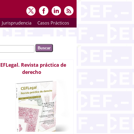
Jurisprudencia
Casos Prácticos
ar
rmulario de búsqueda
EFLegal. Revista práctica de
derecho