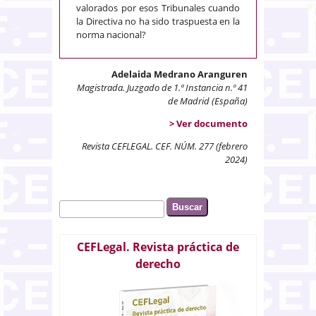
valorados por esos Tribunales cuando
la Directiva no ha sido traspuesta en la
norma nacional?
Adelaida Medrano Aranguren
Magistrada. Juzgado de 1.ª Instancia n.º 41
de Madrid (España)
> Ver documento
Revista CEFLEGAL. CEF. NÚM. 277 (febrero
2024)
Buscar
Formulario de búsqueda
CEFLegal. Revista práctica de
derecho