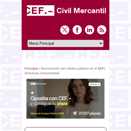
Principal
» Exoneración del crédito público en el BEPI:
Usted está aquí
directivas comunitarias