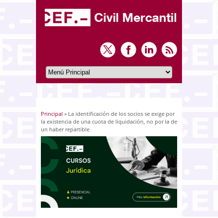
Principal
» La identificación de los socios se exige por
Usted está aquí
la existencia de una cuota de liquidación, no por la de
un haber repartible