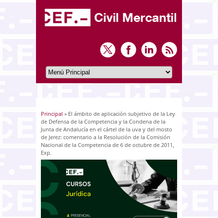
Principal
» El ámbito de aplicación subjetivo de la Ley
Usted está aquí
de Defensa de la Competencia y la Condena de la
Junta de Andalucía en el cártel de la uva y del mosto
de Jerez: comentario a la Resolución de la Comisión
Nacional de la Competencia de 6 de octubre de 2011,
Exp.