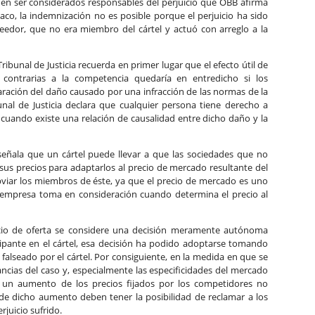
eden ser considerados responsables del perjuicio que ÖBB afirma
aco, la indemnización no es posible porque el perjuicio ha sido
eedor, que no era miembro del cártel y actuó con arreglo a la
ribunal de Justicia recuerda en primer lugar que el efecto útil de
s contrarias a la competencia quedaría en entredicho si los
eparación del daño causado por una infracción de las normas de la
unal de Justicia declara que cualquier persona tiene derecho a
o cuando existe una relación de causalidad entre dicho daño y la
 señala que un cártel puede llevar a que las sociedades que no
sus precios para adaptarlos al precio de mercado resultante del
bviar los miembros de éste, ya que el precio de mercado es uno
 empresa toma en consideración cuando determina el precio al
ecio de oferta se considere una decisión meramente autónoma
ipante en el cártel, esa decisión ha podido adoptarse tomando
alseado por el cártel. Por consiguiente,
en
la medida en que se
ncias del caso y, especialmente las especificidades del mercado
r un aumento de los precios fijados por los competidores no
as de dicho aumento deben tener la posibilidad de reclamar a los
rjuicio sufrido.