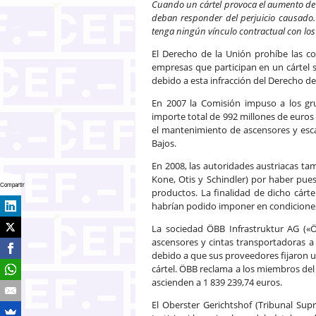
Cuando un cártel provoca el aumento de 
deban responder del perjuicio causado
tenga ningún vínculo contractual con los
El Derecho de la Unión prohíbe las co
empresas que participan en un cártel 
debido a esta infracción del Derecho d
En 2007 la Comisión impuso a los gr
importe total de 992 millones de euros 
el mantenimiento de ascensores y esca
Bajos.
En 2008, las autoridades austriacas ta
Kone, Otis y Schindler) por haber pue
Compartir
productos. La finalidad de dicho cárt
habrían podido imponer en condicione
La sociedad ÖBB Infrastruktur AG («ÖB
ascensores y cintas transportadoras a 
debido a que sus proveedores fijaron un
cártel. ÖBB reclama a los miembros del 
ascienden a 1 839 239,74 euros.
El Oberster Gerichtshof (Tribunal Supr