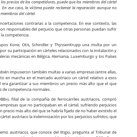
los precios de los competidores, puede que los miembros del cártel
.
En ese caso, la víctima puede reclamar la reparación aunque no
 miembros del cártel.
ncertaciones contrarias a la competencia. En ese contexto, las
son responsables del perjuicio que otras personas puedan sufrir
e la competencia.
upos Kone, Otis, Schindler y ThyssenKrupp una multa por un
por su participación en cárteles relacionados con la instalación y
leras mecánicas en Bélgica, Alemania, Luxemburgo y los Países
mbién impusieron también multas a varias empresas (entre ellas,
sto en marcha en el mercado austriaco un cártel relativo a esos
el era garantizar a sus miembros un precio más alto que el que
s de competencia normales.
B»), filial de la compañía de ferrocarriles austriacos, compró
empresas que no participaban en el cártel, sufriendo perjuicios
 precio más alto del que se habría fijado de no haber existido el
cártel austriaco la indemnización por los perjuicios sufridos, que
emo austriaco), que conoce del litigio, pregunta al Tribunal de