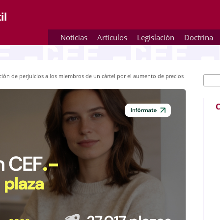
Noticias
Artículos
Legislación
Doctrina
ión de perjuicios a los miembros de un cártel por el aumento de precios
Busc
Fo
C