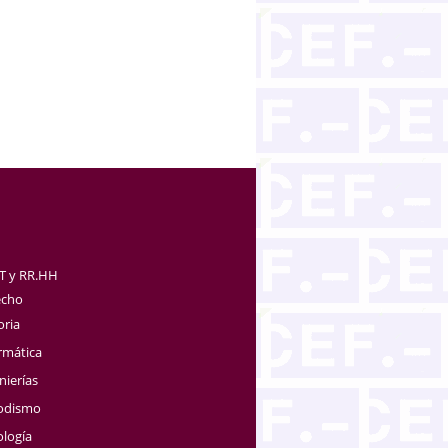
TT y RR.HH
echo
oria
rmática
nierías
iodismo
ología