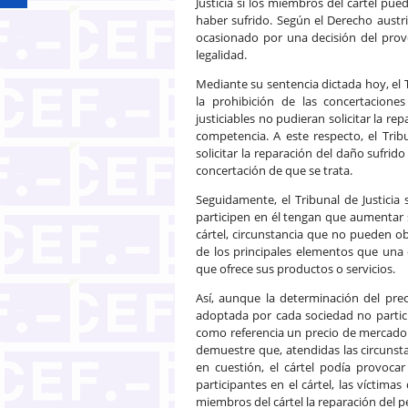
Justicia si los miembros del cártel pu
haber sufrido. Según el Derecho austri
ocasionado por una decisión del prov
legalidad.
Mediante su sentencia dictada hoy, el T
la prohibición de las concertacione
justiciables no pudieran solicitar la r
competencia. A este respecto, el Trib
solicitar la reparación del daño sufrid
concertación de que se trata.
Seguidamente, el Tribunal de Justicia
participen en él tengan que aumentar 
cártel, circunstancia que no pueden o
de los principales elementos que una
que ofrece sus productos o servicios.
Así, aunque la determinación del pr
adoptada por cada sociedad no partic
como referencia un precio de mercado f
demuestre que, atendidas las circunsta
en cuestión, el cártel podía provoca
participantes en el cártel, las víctim
miembros del cártel la reparación del pe