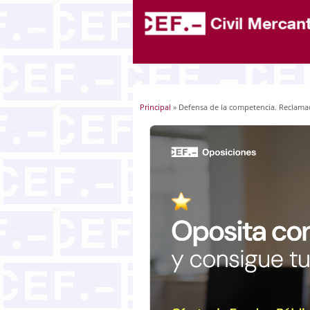
Principal
» Defensa de la competencia. Reclamac
Usted está aquí