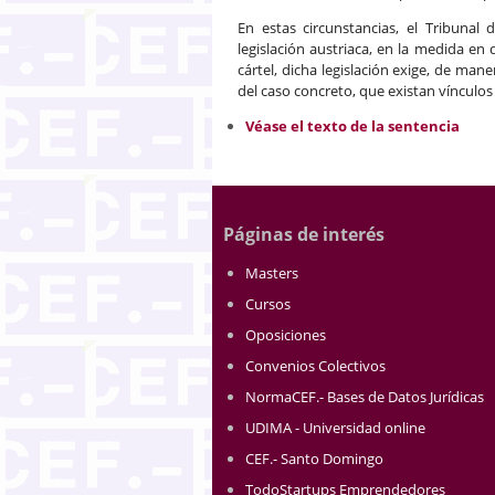
En estas circunstancias, el Tribunal
legislación austriaca, en la medida en
cártel, dicha legislación exige, de mane
del caso concreto, que existan vínculos 
Véase el texto de la sentencia
Páginas de interés
Masters
Cursos
Oposiciones
Convenios Colectivos
NormaCEF.- Bases de Datos Jurídicas
UDIMA - Universidad online
CEF.- Santo Domingo
TodoStartups Emprendedores