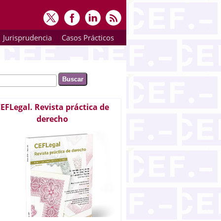
Jurisprudencia
Casos Prácticos
ar
rmulario de búsqueda
EFLegal. Revista práctica de
derecho