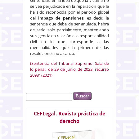
sentencias, en la idea de que la víctima no
se vea perjudicada en la reparación que le
ha sido reconocida por el periodo global
del
impago de pensiones
, es decir, la
sentencia que debe de ser anulada, habrá
de serlo solo parcialmente, manteniendo
su vigencia en relación a la responsabilidad
civil en lo que corresponde a las
mensualidades que la primera de las
resoluciones no alcanzó.
(Sentencia del Tribunal Supremo, Sala de
lo penal, de 29 de junio de 2023, recurso
20981/2021)
Buscar
Formulario de búsqueda
CEFLegal. Revista práctica de
derecho