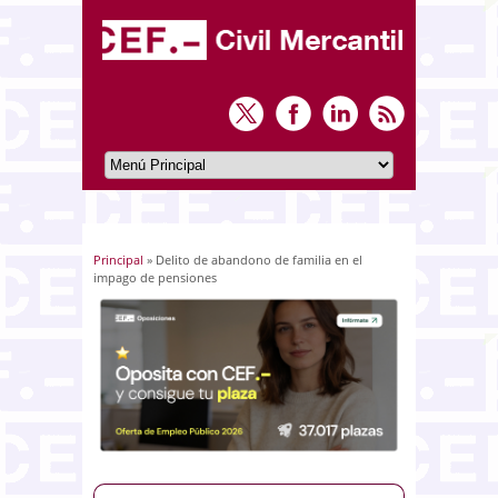
Principal
» Delito de abandono de familia en el
Usted está aquí
impago de pensiones