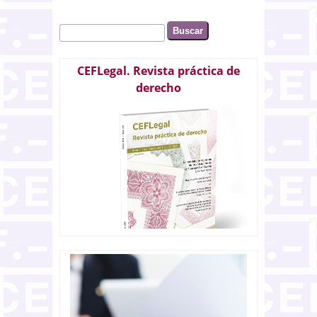
Buscar
Formulario de búsqueda
CEFLegal. Revista práctica de
derecho