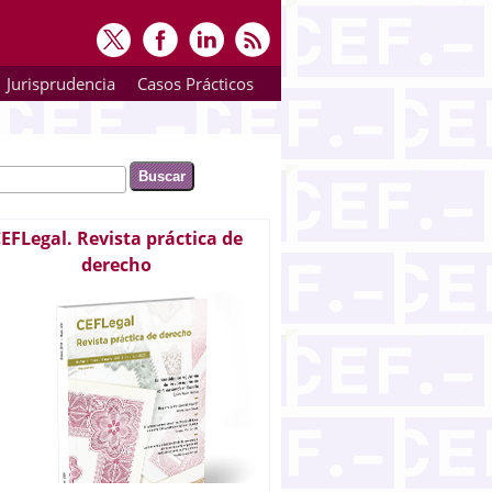
Jurisprudencia
Casos Prácticos
ar
rmulario de búsqueda
EFLegal. Revista práctica de
derecho