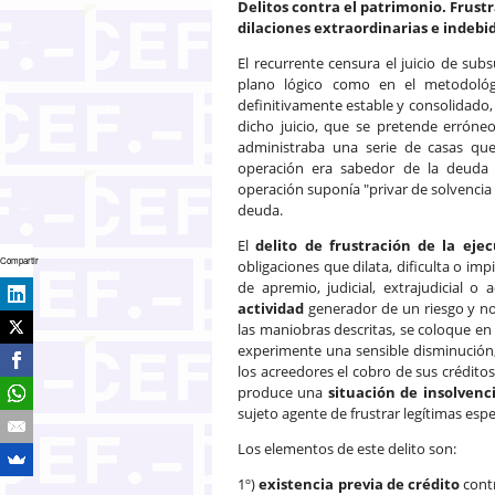
Delitos contra el patrimonio. Frust
dilaciones extraordinarias e indebi
El recurrente censura el juicio de su
plano lógico como en el metodológi
definitivamente estable y consolidado
dicho juicio, que se pretende erróne
administraba una serie de casas qu
operación era sabedor de la deuda 
operación suponía "privar de solvencia 
deuda.
El
delito de frustración de la eje
Compartir
obligaciones que dilata, dificulta o im
de apremio, judicial, extrajudicial o 
actividad
generador de un riesgo y no
las maniobras descritas, se coloque en
experimente una sensible disminución, 
los acreedores el cobro de sus crédit
produce una
situación de insolvenc
sujeto agente de frustrar legítimas esp
Los elementos de este delito son:
1º)
existencia previa de crédito
contr