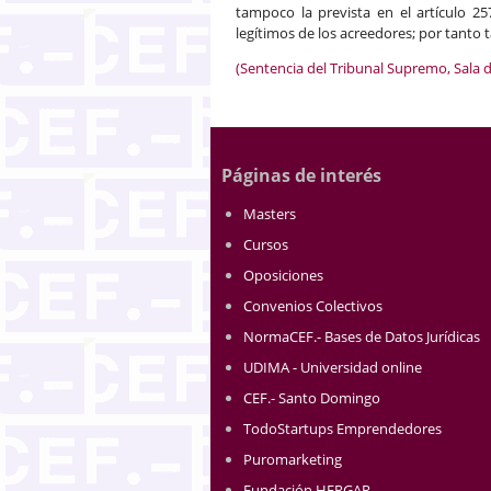
tampoco la prevista en el artículo 257.
legítimos de los acreedores; por tanto
(Sentencia del Tribunal Supremo, Sala d
Páginas de interés
Masters
Cursos
Oposiciones
Convenios Colectivos
NormaCEF.- Bases de Datos Jurídicas
UDIMA - Universidad online
CEF.- Santo Domingo
TodoStartups Emprendedores
Puromarketing
Fundación HERGAR