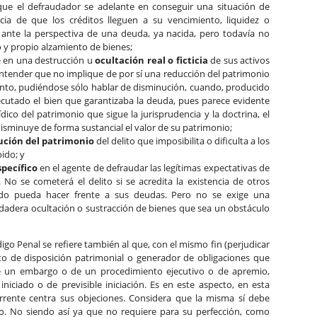
 que el defraudador se adelante en conseguir una situación de
cia de que los créditos lleguen a su vencimiento, liquidez o
 ante la perspectiva de una deuda, ya nacida, pero todavía no
ro y propio alzamiento de bienes;
e en una destrucción u
ocultación real o ficticia
de sus activos
entender que no implique de por sí una reducción del patrimonio
iento, pudiéndose sólo hablar de disminución, cuando, producido
ecutado el bien que garantizaba la deuda, pues parece evidente
ico del patrimonio que sigue la jurisprudencia y la doctrina, el
disminuye de forma sustancial el valor de su patrimonio;
ución del patrimonio
del delito que imposibilita o dificulta a los
bido; y
pecífico
en el agente de defraudar las legítimas expectativas de
 No se cometerá el delito si se acredita la existencia de otros
do pueda hacer frente a sus deudas. Pero no se exige una
erdadera ocultación o sustracción de bienes que sea un obstáculo
ódigo Penal se refiere también al que, con el mismo fin (perjudicar
acto de disposición patrimonial o generador de obligaciones que
a de un embargo o de un procedimiento ejecutivo o de apremio,
, iniciado o de previsible iniciación. Es en este aspecto, en esta
urrente centra sus objeciones. Considera que la misma sí debe
o. No siendo así ya que no requiere para su perfección, como