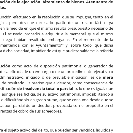
ración de la ejecución. Alzamiento de bienes. Atenuante de
das.
bsunción efectuado en la resolución que se impugna, tanto en el
co, pero deviene necesario partir de un relato fáctico ya
, en la medida en que el mismo resulta presupuesto necesario de
o. El acusado procedió a adquirir a la mercantil que el mismo
e luego habían resultado embargadas. En el momento de la
mantenida con el Ayuntamiento"; y, sobre todo, que dicha
a dicha sociedad, impidiendo así que pudiera saldarse la referida
cución
como acto de disposición patrimonial o generador de
pide la eficacia de un embargo o de un procedimiento ejecutivo o
administrativo, iniciado o de previsible iniciación, es de
mera
 de resultado. Es preciso que el deudor, como consecuencia de
 situación
de insolvencia total o parcial
o, lo que es igual, que
aunque sea ficticia, de su activo patrimonial, imposibilitando a
os o dificultándolo en grado sumo, que se consuma desde que se
ia
, aun parcial de un deudor, provocada con el propósito en el
eranzas de cobro de sus acreedores.
a el sujeto activo del delito, que pueden ser vencidos, líquidos y