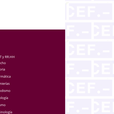
TT y RR.HH
echo
oria
rmática
nierías
iodismo
ología
ismo
inología