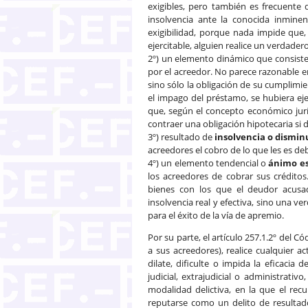
exigibles, pero también es frecuente
insolvencia ante la conocida inminen
exigibilidad, porque nada impide que,
ejercitable, alguien realice un verdade
2º) un elemento dinámico que consist
por el acreedor. No parece razonable 
sino sólo la obligación de su cumplim
el impago del préstamo, se hubiera ej
que, según el concepto económico juríd
contraer una obligación hipotecaria si 
3º) resultado de
insolvencia o dismin
acreedores el cobro de lo que les es de
4º) un elemento tendencial o
ánimo es
los acreedores de cobrar sus créditos.
bienes con los que el deudor acusa
insolvencia real y efectiva, sino una v
para el éxito de la vía de apremio.
Por su parte, el artículo 257.1.2º del C
a sus acreedores), realice cualquier 
dilate, dificulte o impida la eficaci
judicial, extrajudicial o administrativo
modalidad delictiva, en la que el rec
reputarse como un delito de resultad