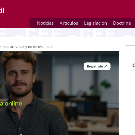
Noticias
Artículos
Legislación
Doctrina
 mera actividad y no de resultado
Busc
Fo
C