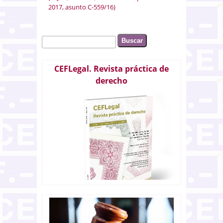
2017, asunto C-559/16)
Buscar
Formulario de búsqueda
CEFLegal. Revista práctica de
derecho