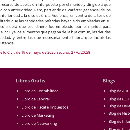
 recurso de apelación interpuesto por el marido y dirigido a que
jo con anterioridad. Pero, partiendo del carácter ganancial de los
terioridad a la disolución, la Audiencia, en contra de la tesis de
editado que las cantidades referidas hayan sido empleadas en su
o, considera que ese dinero fue empleado por el marido para
 que incluye los alimentos que pagaba de la hija común, las deudas
iedad, y entre las que necesariamente habría que incluir las
istencia.
e lo Civil, de 19 de mayo de 2025, recurso 2776/2023)
Libros Gratis
Blogs
Libro de Contabilidad
Blog de ADE
Libro de Laboral
Blog de CC.
Blog de Der
Libro de Fiscal e Impuestos
Blog de Hist
Libro de Marketing
Blog de Info
Libro de Networking
Blog de Inge