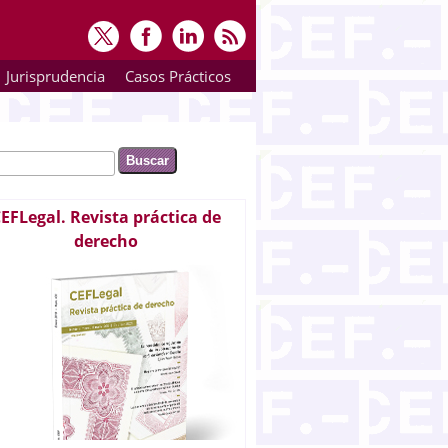
Jurisprudencia
Casos Prácticos
ar
rmulario de búsqueda
EFLegal. Revista práctica de
derecho