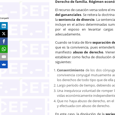
Derecho de familia. Régimen económ
El recurso de casación versa sobre el 
del gananciales
. Se reitera la doctrin
Compartir
la
sentencia de divorcio
. La sentenci
incluye en el activo determinadas su
por el esposo en levantar cargas
adecuadamente.
Cuando se trata de libre
separación d
que es la convivencia, pues entenderl
manifiesto
abuso de derecho
. Viene
establecer como fecha de disolución d
siguientes:
Consentimiento
de los dos cónyuges
convivencia conyugal mutuamente ac
los derechos de todo tipo que de ella
Largo período de tiempo, debiendo ac
Una inequívoca voluntad de romper l
vidas económicamente independiente
Que no haya abuso de derecho, en el 
y efectuada con abuso de derecho.
En este caso, la disolución de la
socie