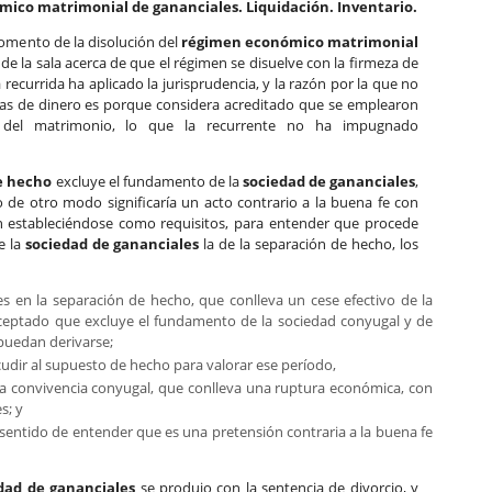
ico matrimonial de gananciales. Liquidación. Inventario.
momento de la disolución del
régimen económico matrimonial
a de la sala acerca de que el régimen se disuelve con la firmeza de
a recurrida ha aplicado la jurisprudencia, y la razón por la que no
mas de dinero es porque considera acreditado que se emplearon
 del matrimonio, lo que la recurrente no ha impugnado
e hecho
excluye el fundamento de la
sociedad de gananciales
,
o de otro modo significaría un acto contrario a la buena fe con
n estableciéndose como requisitos, para entender que procede
e la
sociedad de gananciales
la de la separación de hecho, los
 en la separación de hecho, que conlleva un cese efectivo de la
eptado que excluye el fundamento de la sociedad conyugal y de
 puedan derivarse;
udir al supuesto de hecho para valorar ese período,
a convivencia conyugal, que conlleva una ruptura económica, con
s; y
sentido de entender que es una pretensión contraria a la buena fe
dad de gananciales
se produjo con la sentencia de divorcio, y