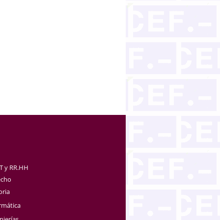
TT y RR.HH
echo
oria
rmática
nierías