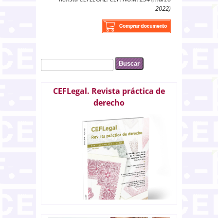
2022)
Buscar
Formulario de búsqueda
CEFLegal. Revista práctica de
derecho