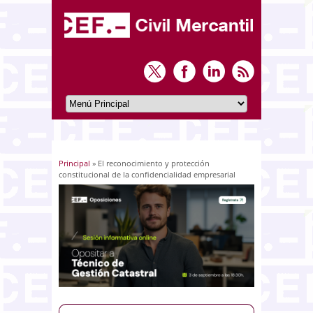
Principal
» El reconocimiento y protección
Usted está aquí
constitucional de la confidencialidad empresarial