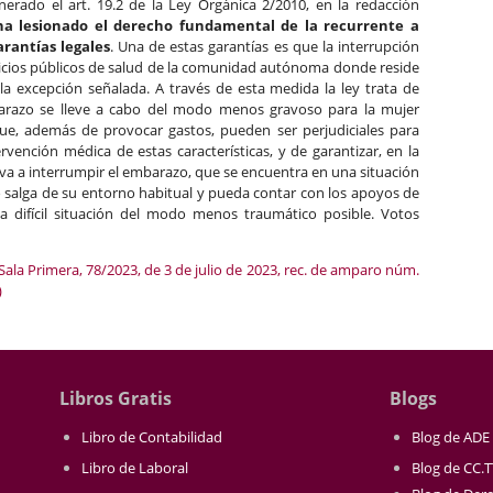
erado el art. 19.2 de la Ley Orgánica 2/2010, en la redacción
ha lesionado el derecho fundamental de la recurrente a
rantías legales
. Una de estas garantías es que la interrupción
vicios públicos de salud de la comunidad autónoma donde reside
la excepción señalada. A través de esta medida la ley trata de
barazo se lleve a cabo del modo menos gravoso para la mujer
ue, además de provocar gastos, pueden ser perjudiciales para
vención médica de estas características, y de garantizar, en la
 va a interrumpir el embarazo, que se encuentra en una situación
no salga de su entorno habitual y pueda contar con los apoyos de
ta difícil situación del modo menos traumático posible. Votos
 Sala Primera, 78/2023, de 3 de julio de 2023, rec. de amparo núm.
)
Libros Gratis
Blogs
Libro de Contabilidad
Blog de ADE
Libro de Laboral
Blog de CC.