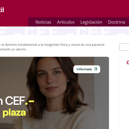
Noticias
Artículos
Legislación
Doctrina
 el derecho fundamental a la integridad física y moral de una paciente
Busc
Fo
ticarle un aborto
C