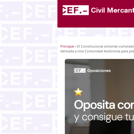
Principal
» El Constitucional entiende vulnerado
Usted está aquí
derivada a otra Comunidad Autónoma para prac