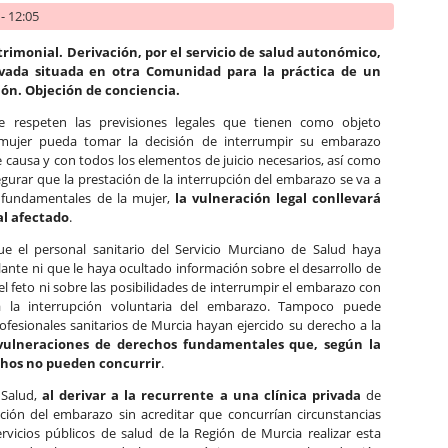
- 12:05
rimonial. Derivación, por el servicio de salud autonómico,
ivada situada en otra Comunidad para la práctica de un
ión. Objeción de conciencia.
 respeten las previsiones legales que tienen como objeto
 mujer pueda tomar la decisión de interrumpir su embarazo
 causa y con todos los elementos de juicio necesarios, así como
gurar que la prestación de la interrupción del embarazo se va a
s fundamentales de la mujer,
la vulneración legal conllevará
l afectado
.
e el personal sanitario del Servicio Murciano de Salud haya
ante ni que le haya ocultado información sobre el desarrollo de
 feto ni sobre las posibilidades de interrumpir el embarazo con
a la interrupción voluntaria del embarazo. Tampoco puede
fesionales sanitarios de Murcia hayan ejercido su derecho a la
 vulneraciones de derechos fundamentales que, según la
chos no pueden concurrir
.
 Salud,
al derivar a la recurrente a una clínica privada
de
pción del embarazo sin acreditar que concurrían circunstancias
rvicios públicos de salud de la Región de Murcia realizar esta