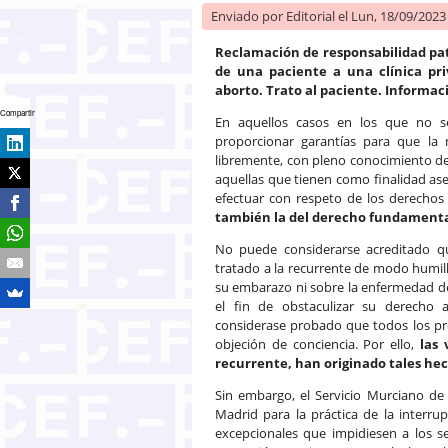
Enviado por
Editorial
el Lun, 18/09/2023 
Reclamación de responsabilidad pat
de una paciente a una clínica pr
aborto. Trato al paciente. Informac
Compartir
En aquellos casos en los que no se
proporcionar garantías para que la
libremente, con pleno conocimiento de
aquellas que tienen como finalidad ase
efectuar con respeto de los derecho
también la del derecho fundamenta
No puede considerarse acreditado qu
tratado a la recurrente de modo humill
su embarazo ni sobre la enfermedad del
el fin de obstaculizar su derecho 
considerase probado que todos los pro
objeción de conciencia. Por ello,
las
recurrente, han originado tales he
Sin embargo, el Servicio Murciano de
Madrid para la práctica de la interru
excepcionales que impidiesen a los se