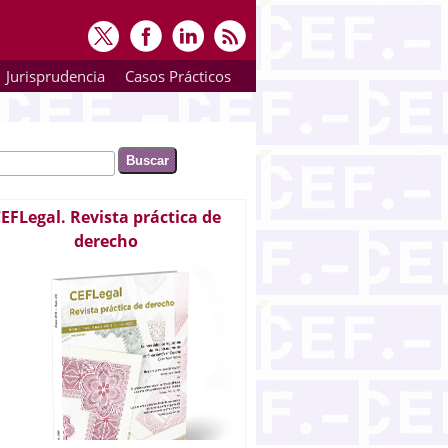
Jurisprudencia
Casos Prácticos
ar
rmulario de búsqueda
EFLegal. Revista práctica de
derecho