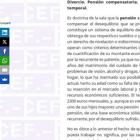
Divorcio. Pensión compensatoria.
temporal.
Es doctrina de la sala que la
pensión 
compensar el desequilibrio que se 
Compartir
constituye un sistema de equilibrio d
obtenga de sus respectivos sueldos o 
un derecho de nivelación o indiscrimin
operan como criterios determinantes d
de cuantificación de su montante econ
por la recurrente es patente, ya que no
años del matrimonio del cuidado de l
problemas de visión, alcohol y drogas,
hogar, lo que ha mermado sus posibili
actual, tanto su edad como su falta de 
su inserción en el mercado laboral y
recursos económicos suficientes. El r
2300 euros mensuales, y, aunque es ve
uno de sus hijos mayores una pensión 
pensión, de una base económica sólida
recurrente, por el desequilibrio sufrido
No es óbice a lo anterior el hecho de q
pueda trabajar no significa, por las