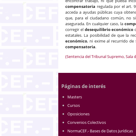
encontrar trabajo, ni que pueda inc
compensatoria
regulada por el art. 
acceda a ayudas públicas cuya obtenc
que, para el ciudadano común, no si
asegurada. En cualquier caso, la
comp
corregir el
desequilibrio económico
c
estatales. La posibilidad de que la r
económico
, ni exime al recurrido de
compensatoria
.
(Sentencia del Tribunal Supremo, Sala d
Páginas de interés
Masters
Cursos
Oposiciones
Convenios Colectivos
NormaCEF.- Bases de Datos Jurídicas