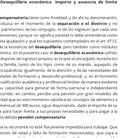
 Desequilibrio económico. Importe y ausencia de límite
compensatoria
tiene como finalidad, y de ahí su denominación,
produzca en el momento de la
separación o el divorcio
y no
e patrimonios de los cónyuges, ni de los ingresos que cada uno
pensiones, porque no significa paridad ni debe entenderse como
ada igualación y que los supuestos contemplados en el art. 97 CC
e la existencia del
desequilibrio
, pero también como módulos
ómico. En el presente caso el
desequilibrio económico
sufrido
 dispone de ingresos propios, es la que se encargado durante los
a familia, tanto de los hijos como de su marido, aquejado de
 ocupándose, igualmente, de la atención y de las necesidades del
dades de formación y desarrollo profesional, y, en el momento
cualificación académica y profesional limitan de manera evidente
 su capacidad para generar de forma personal e independiente
ecurrido, en cambio, percibe una pensión por gran invalidez de
rdad que en este momento satisface en concepto de alimentos a
mensual de 300 euros, sigue disponiendo, dado el importe de su
 para hacer frente a sus propias necesidades y para pagar a la
, la debida
pensión compensatoria
.
ue la recurrente no esté físicamente impedida para trabajar. Que
 razones de edad y falta de formación mencionadas, que vaya a