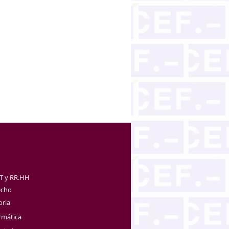
TT y RR.HH
echo
oria
rmática