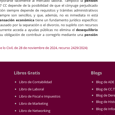
orporarse fácilmente al mercado laboral. Tampoco la
pensión
97 CC depende de la posibilidad de que el cónyuge perjudicado
ión siempre depende de requisitos y trámites administrativos
empre son sencillos, y que, además, no es inmediata ni está
ensación económica
tiene un fundamento jurídico específico:
ausado por la separación o el divorcio, no suplirlo con recursos
ecurrente acceda a ayudas públicas no elimina el
desequilibrio
 su obligación de contribuir a corregirlo mediante una
pensión
e lo Civil, de 28 de noviembre de 2024, recurso 2429/2024)
Libros Gratis
Blogs
Libro de Contabilidad
Blog de ADE
Libro de Laboral
Blog de CC.
Blog de Der
Libro de Fiscal e Impuestos
Blog de Hist
Libro de Marketing
Blog de Info
Libro de Networking