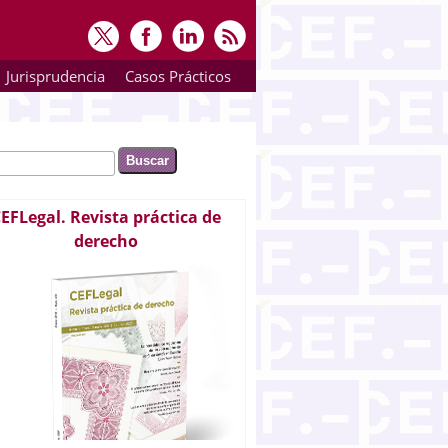
Jurisprudencia
Casos Prácticos
ar
rmulario de búsqueda
EFLegal. Revista práctica de
derecho