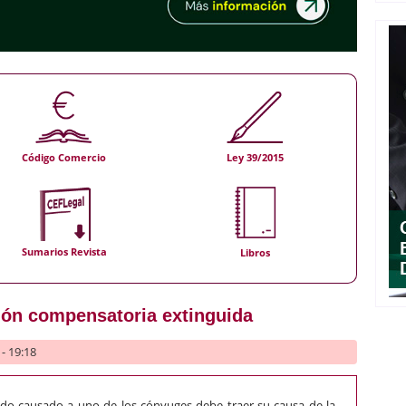
Código Comercio
Ley 39/2015
Sumarios Revista
Libros
sión compensatoria extinguida
- 19:18
ido causado a uno de los cónyuges debe traer su causa de la