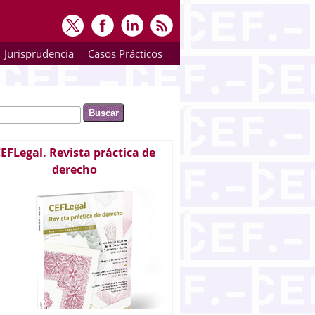
Jurisprudencia
Casos Prácticos
ar
rmulario de búsqueda
EFLegal. Revista práctica de
derecho