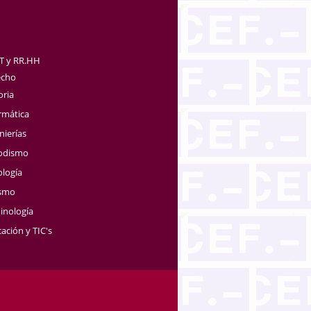
TT y RR.HH
echo
oria
rmática
nierías
iodismo
ología
ismo
inología
ación y TIC's