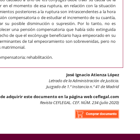
r en el momento de esa ruptura, en relación con la situación
mientos posteriores a la ruptura son intrascendentes a la hora
nsión compensatoria o de estudiar el incremento de su cuantía,
tar su posible disminución o supresión. Por lo tanto, no es
tablecer una pensión compensatoria que había sido extinguida
l hecho de que el excónyuge beneficiario haya empeorado en su
determinantes de tal empeoramiento son sobrevenidas, pero no
is matrimonial.
ompensatoria; rehabilitación.
José Ignacio Atienza López
Letrado de la Administración de Justicia.
Juzgado de 1.ª Instancia n.º 41 de Madrid
de adquirir este documento en la página web ceflegal.com
Revista CEFLEGAL. CEF. NÚM. 234 (julio 2020)