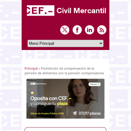
Principal
» Prohibición de compensación de la
Usted está aquí
pensión de alimentos con la pensión compensatoria