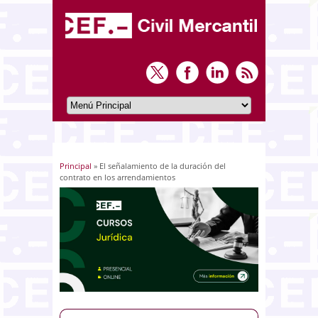
Principal
» El señalamiento de la duración del
Usted está aquí
contrato en los arrendamientos