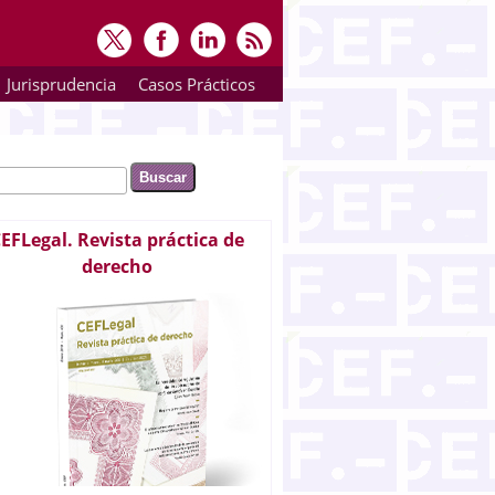
Jurisprudencia
Casos Prácticos
ar
rmulario de búsqueda
EFLegal. Revista práctica de
derecho