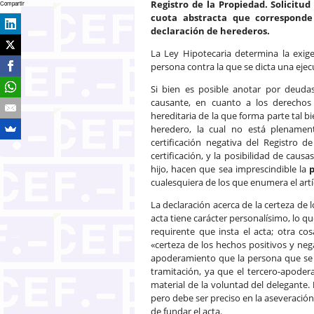
Registro de la Propiedad. Solicit
Compartir
cuota abstracta que corresponde
declaración de herederos.
La Ley Hipotecaria determina la exig
persona contra la que se dicta una ejec
Si bien es posible anotar por deudas
causante, en cuanto a los derechos
hereditaria de la que forma parte tal bi
heredero, la cual no está plenamente
certificación negativa del Registro d
certificación, y la posibilidad de cau
hijo, hacen que sea imprescindible la
p
cualesquiera de los que enumera el artí
La declaración acerca de la certeza de
acta tiene carácter personalísimo, lo q
requirente que insta el acta; otra co
«certeza de los hechos positivos y neg
apoderamiento que la persona que se 
tramitación, ya que el tercero-apode
material de la voluntad del delegante.
pero debe ser preciso en la aseveración
de fundar el acta.