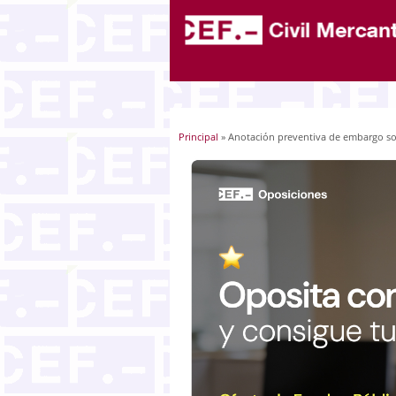
Principal
» Anotación preventiva de embargo sobr
Usted está aquí