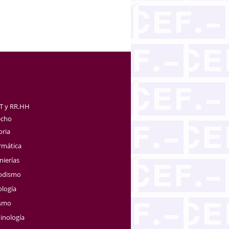
TT y RR.HH
echo
oria
rmática
nierías
iodismo
ología
ismo
inología