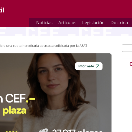
Noticias
Artículos
Legislación
Doctrina
e una cuota hereditaria abstracta solicitada por la AEAT
Busc
Fo
C