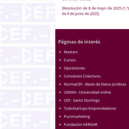
[Resolución de 8 de mayo de 2025 (1.ª),
de 9 de junio de 2025]
Páginas de interés
Masters
Cursos
Oposiciones
Convenios Colectivos
NormaCEF.- Bases de Datos Jurídicas
UDIMA - Universidad online
CEF.- Santo Domingo
TodoStartups Emprendedores
Puromarketing
Fundación HERGAR