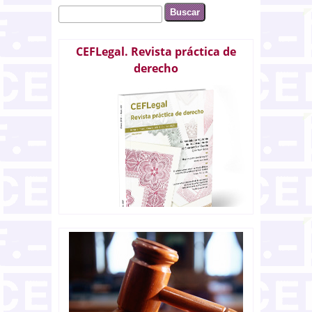
Buscar
Formulario de búsqueda
CEFLegal. Revista práctica de
derecho