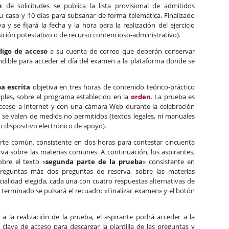
n
de solicitudes se publica la lista provisional de admitidos
u caso y 10 días para subsanar de forma telemática. Finalizado
va y se fijará la fecha y la hora para la realización del ejercicio
sición potestativo o de recurso contencioso-administrativo).
digo de acceso
a su cuenta de correo que deberán conservar
dible para acceder el día del examen a la plataforma donde se
a escrita
objetiva en tres horas de contenido teórico-práctico
ples, sobre el programa establecido en la
orden
. La prueba es
acceso a internet y con una cámara Web durante la celebración
se valen de medios no permitidos (textos legales, ni manuales
o dispositivo electrónico de apoyo).
rte común, consistente en dos horas para contestar cincuenta
va sobre las materias comunes. A continuación, los aspirantes,
obre el texto «
segunda parte de la prueba
» consistente en
preguntas más dos preguntas de reserva, sobre las materias
cialidad elegida, cada una con cuatro respuestas alternativas de
z terminado se pulsará el recuadro «Finalizar examen» y el botón
e a la realización de la prueba, el aspirante podrá acceder a la
lave de acceso para descargar la plantilla de las preguntas y