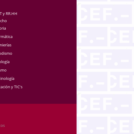
TT y RR.HH
echo
oria
rmática
nierías
iodismo
ología
ismo
inología
ación y TIC's
tos
.