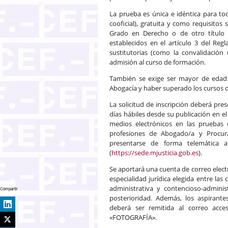
La prueba es única e idéntica para tod
cooficial), gratuita y como requisitos
Grado en Derecho o de otro título u
establecidos en el artículo 3 del Reg
sustitutorias (como la convalidación
admisión al curso de formación.
También se exige ser mayor de edad y 
Abogacía y haber superado los cursos d
La solicitud de inscripción deberá pre
días hábiles desde su publicación en el
medios electrónicos en las pruebas d
profesiones de Abogado/a y Procurad
presentarse de forma telemática a 
(
https://sede.mjusticia.gob.es
).
Se aportará una cuenta de correo electró
especialidad jurídica elegida entre las 
administrativa y contencioso-admini
Compartir
posterioridad. Además, los aspirant
deberá ser remitida al correo acce
«FOTOGRAFÍA».