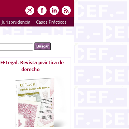
Jurisprudencia
Casos Prácticos
ar
rmulario de búsqueda
EFLegal. Revista práctica de
derecho