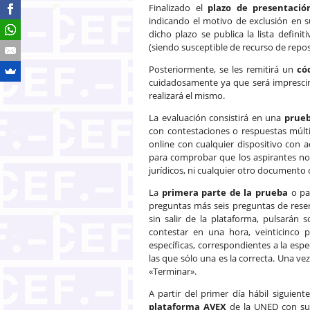
Finalizado el
plazo de presentació
indicando el motivo de exclusión en s
dicho plazo se publica la lista definiti
(siendo susceptible de recurso de repo
Posteriormente, se les remitirá un
có
cuidadosamente ya que será imprescin
realizará el mismo.
La evaluación consistirá en una
prueb
con contestaciones o respuestas múlti
online con cualquier dispositivo con 
para comprobar que los aspirantes no 
jurídicos, ni cualquier otro documento 
La
primera parte de la prueba
o pa
preguntas más seis preguntas de reser
sin salir de la plataforma, pulsarán s
contestar en una hora, veinticinco 
específicas, correspondientes a la espe
las que sólo una es la correcta. Una ve
«Terminar».
A partir del primer día hábil siguient
plataforma AVEX
de la UNED con su c