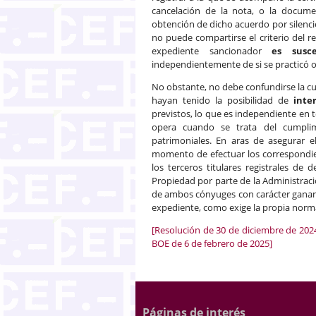
cancelación de la nota, o la docume
obtención de dicho acuerdo por silencio
no puede compartirse el criterio del r
expediente sancionador
es susce
independientemente de si se practicó o
No obstante, no debe confundirse la cu
hayan tenido la posibilidad de
inte
previstos, lo que es independiente en t
opera cuando se trata del cumplim
patrimoniales. En aras de asegurar el
momento de efectuar los correspondien
los terceros titulares registrales de
Propiedad por parte de la Administraci
de ambos cónyuges con carácter gananci
expediente, como exige la propia norma
[Resolución de 30 de diciembre de 2024 
BOE de 6 de febrero de 2025]
Páginas de interés