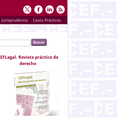
Jurisprudencia
Casos Prácticos
ar
rmulario de búsqueda
EFLegal. Revista práctica de
derecho