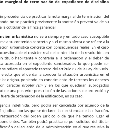
ón marginal de terminación de expediente de disciplina
 improcedencia de practicar la nota marginal de terminación del
cuando no se practicó previamente la anotación preventiva de su
la cotitular de la finca ganancial.
nción urbanística
no será siempre y en todo caso susceptible
rse a su contenido concreto y si el mismo afecta o se refiere a la
uación urbanística concreta con consecuencias reales. En el caso
cuestionable el carácter real del contenido de la resolución, en
in título habilitante y contraria a la ordenación y el deber de
tica acordada en el expediente sancionador, lo que puede ser
se refiere el apartado tercero del artículo 67 de la Ley de Suelo.
efecto que el de dar a conocer la situación urbanística en el
e las origina, poniendo en conocimiento de terceros los deberes
con carácter
propter rem
y en los que quedarán subrogados
idad de una posterior prescripción de las acciones de protección y
 fuera de ordenación de la edificación, en su caso.
gencia indefinida, pero podrá ser cancelada por acuerdo de la
n judicial por las que se declaren la inexistencia de la infracción,
restauración del orden jurídico o de que ha tenido lugar el
ondientes. También podrá practicarse por solicitud del titular
ificación del acuerdo de la Administración en el que resuelva la