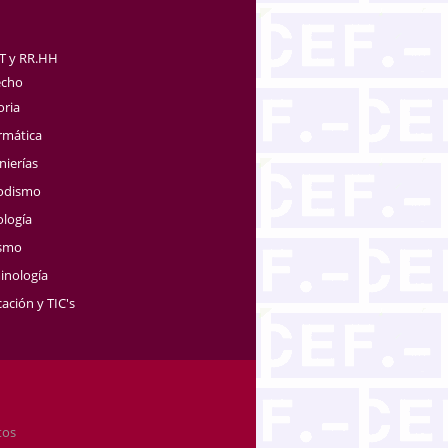
TT y RR.HH
echo
oria
rmática
nierías
iodismo
ología
ismo
inología
ación y TIC's
tos
.