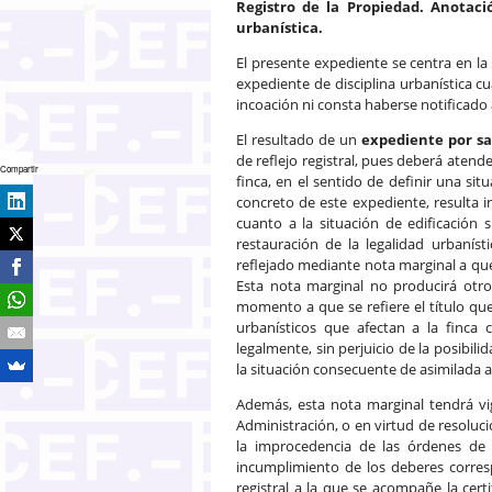
Registro de la Propiedad. Anotaci
urbanística.
El presente expediente se centra en la
expediente de disciplina urbanística 
incoación ni consta haberse notificado a 
El resultado de un
expediente por sa
de reflejo registral, pues deberá atende
Compartir
finca, en el sentido de definir una sit
concreto de este expediente, resulta in
cuanto a la situación de edificación s
restauración de la legalidad urbanís
reflejado mediante nota marginal a que 
Esta nota marginal no producirá otro 
momento a que se refiere el título qu
urbanísticos que afectan a la finca 
legalmente, sin perjuicio de la posibil
la situación consecuente de asimilada a
Además, esta nota marginal tendrá vi
Administración, o en virtud de resolució
la improcedencia de las órdenes de 
incumplimiento de los deberes corresp
registral a la que se acompañe la cert