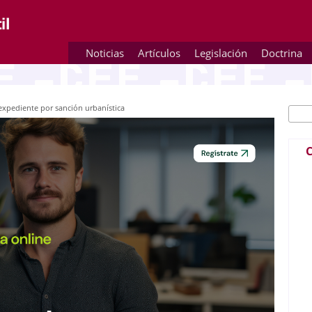
Noticias
Artículos
Legislación
Doctrina
 expediente por sanción urbanística
Busc
Fo
C