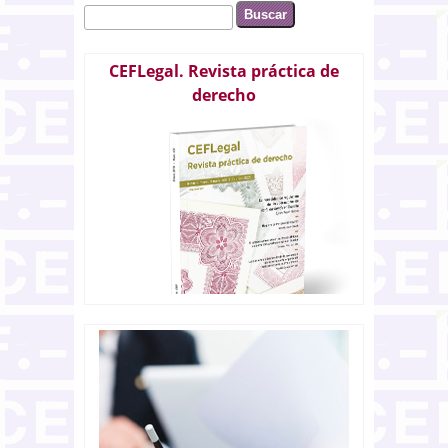
Buscar
Formulario de búsqueda
CEFLegal. Revista práctica de
derecho